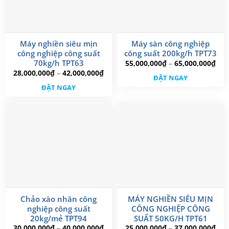
Máy nghiền siêu mịn
Máy sàn công nghiệp
công nghiệp công suất
công suất 200kg/h TPT73
Kho
70kg/h TPT63
55,000,000
₫
–
65,000,000
₫
giá:
Sản
Khoảng
28,000,000
₫
–
42,000,000
₫
từ
ĐẶT NGAY
giá:
Sản
phẩm
55,
từ
ĐẶT NGAY
đến
phẩm
28,000,000₫
này
65,
đến
này
có
42,000,000₫
có
nhiều
nhiều
biến
biến
thể.
thể.
Các
Các
tùy
tùy
chọn
chọn
có
có
thể
Chảo xào nhân công
MÁY NGHIỀN SIÊU MỊN
thể
được
nghiệp công suất
CÔNG NGHIỆP CÔNG
được
chọn
20kg/mẻ TPT94
SUẤT 50KG/H TPT61
chọn
trên
Khoảng
Kho
30,000,000
₫
–
40,000,000
₫
25,000,000
₫
–
37,000,000
₫