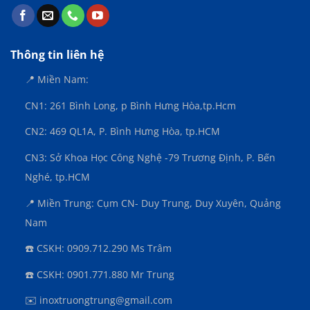
Thông tin liên hệ
📍 Miền Nam:
CN1: 261 Bình Long, p Bình Hưng Hòa,
tp.Hcm
CN2: 469 QL1A, P. Bình Hưng Hòa, tp.HCM
CN3:
Sở Khoa Học Công Nghệ -79 Trương Định, P. Bến
Nghé, tp.HCM
📍 Miền Trung: Cụm CN- Duy Trung, Duy Xuyên, Quảng
Nam
☎️ CSKH: 0909.712.290 Ms Trâm
☎️ CSKH: 0901.771.880 Mr Trung
✉️ inoxtruongtrung@gmail.com