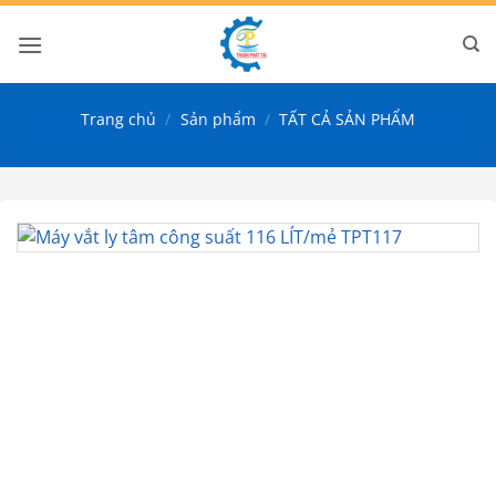
Bỏ
qua
nội
dung
Trang chủ
/
Sản phẩm
/
TẤT CẢ SẢN PHẨM