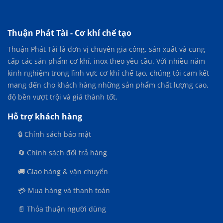
Các
tùy
chọn
Thuận Phát Tài - Cơ khí chế tạo
có
Thuận Phát Tài là đơn vị chuyên gia công, sản xuất và cung
thể
được
cấp các sản phẩm cơ khí, inox theo yêu cầu. Với nhiều năm
chọn
kinh nghiệm trong lĩnh vực cơ khí chế tạo, chúng tôi cam kết
trên
mang đến cho khách hàng những sản phẩm chất lượng cao,
trang
độ bền vượt trội và giá thành tốt.
sản
phẩm
Hỗ trợ khách hàng
🔒 Chính sách bảo mật
🔄 Chính sách đổi trả hàng
🚚 Giao hàng & vận chuyển
💳 Mua hàng và thanh toán
📄 Thỏa thuận người dùng