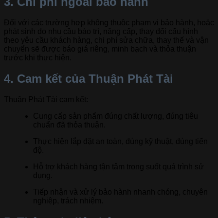
3. Chi phí ngoài bảo hành
Đối với các trường hợp không thuộc phạm vi bảo hành, hoặc
phát sinh do nhu cầu bảo trì, nâng cấp, thay đổi cấu hình
theo yêu cầu khách hàng, chi phí sửa chữa, thay thế và vận
chuyển sẽ được báo giá riêng, minh bạch và thỏa thuận
trước khi thực hiện.
4. Cam kết của Thuận Phát Tài
Thuận Phát Tài cam kết:
Cung cấp sản phẩm đúng chất lượng, đúng tiêu
chuẩn đã thỏa thuận.
Thực hiện lắp đặt an toàn, đúng kỹ thuật, đúng tiến
độ.
Hỗ trợ khách hàng tận tâm trong suốt quá trình sử
dụng.
Tiếp nhận và xử lý bảo hành nhanh chóng, chuyên
nghiệp, trách nhiệm.