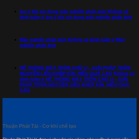
lưu ý khi sử dụng máy nghiền phân bón
Không có
bình luận
ở lưu ý khi sử dụng máy nghiền phân bón
Máy nghiền phân bón
Không có bình luận
ở Máy
nghiền phân bón
HỆ THỐNG MÁY TRỘN CHỮ U – GIẢI PHÁP TRỘN
NGUYÊN LIỆU KHÉP KÍN, HIỆU QUẢ CAO
Không có
bình luận
ở HỆ THỐNG MÁY TRỘN CHỮ U – GIẢI
PHÁP TRỘN NGUYÊN LIỆU KHÉP KÍN, HIỆU QUẢ
CAO
Thuận Phát Tài - Cơ khí chế tạo