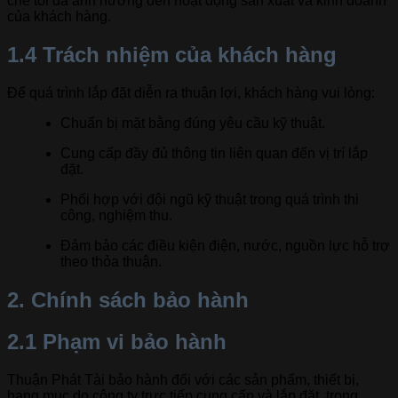
chế tối đa ảnh hưởng đến hoạt động sản xuất và kinh doanh
của khách hàng.
1.4 Trách nhiệm của khách hàng
Để quá trình lắp đặt diễn ra thuận lợi, khách hàng vui lòng:
Chuẩn bị mặt bằng đúng yêu cầu kỹ thuật.
Cung cấp đầy đủ thông tin liên quan đến vị trí lắp
đặt.
Phối hợp với đội ngũ kỹ thuật trong quá trình thi
công, nghiệm thu.
Đảm bảo các điều kiện điện, nước, nguồn lực hỗ trợ
theo thỏa thuận.
2. Chính sách bảo hành
2.1 Phạm vi bảo hành
Thuận Phát Tài bảo hành đối với các sản phẩm, thiết bị,
hạng mục do công ty trực tiếp cung cấp và lắp đặt, trong