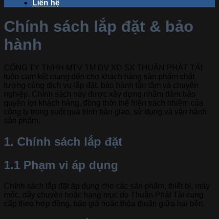
Liên hệ
Chính sách lắp đặt & bảo
hành
CÔNG TY TNHH MTV TM DV XD SX THUẬN PHÁT TÀI
luôn cam kết mang đến cho khách hàng sản phẩm chất
lượng cùng dịch vụ lắp đặt, bảo hành tận tâm và chuyên
nghiệp. Chính sách này được xây dựng nhằm đảm bảo
quyền lợi khách hàng, đồng thời thể hiện trách nhiệm của
công ty trong suốt quá trình bàn giao, sử dụng và vận hành
sản phẩm.
1. Chính sách lắp đặt
1.1 Phạm vi áp dụng
Chính sách lắp đặt áp dụng cho các sản phẩm, thiết bị, máy
móc, dây chuyền hoặc hạng mục do Thuận Phát Tài cung
cấp theo hợp đồng, báo giá hoặc thỏa thuận giữa hai bên.