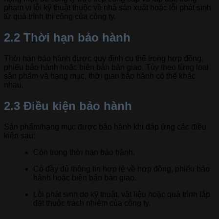
phạm vi lỗi kỹ thuật thuộc về nhà sản xuất hoặc lỗi phát sinh
từ quá trình thi công của công ty.
2.2 Thời hạn bảo hành
Thời hạn bảo hành được quy định cụ thể trong hợp đồng,
phiếu bảo hành hoặc biên bản bàn giao. Tùy theo từng loại
sản phẩm và hạng mục, thời gian bảo hành có thể khác
nhau.
2.3 Điều kiện bảo hành
Sản phẩm/hạng mục được bảo hành khi đáp ứng các điều
kiện sau:
Còn trong thời hạn bảo hành.
Có đầy đủ thông tin hợp lệ về hợp đồng, phiếu bảo
hành hoặc biên bản bàn giao.
Lỗi phát sinh do kỹ thuật, vật liệu hoặc quá trình lắp
đặt thuộc trách nhiệm của công ty.