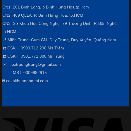
CN1: 261 Bình Long, p Bình Hưng Hòa,
tp.Hcm
CN2: 469 QL1A, P. Bình Hưng Hòa, tp.HCM
CN3:
Sở Khoa Học Công Nghệ -79 Trương Định, P. Bến Nghé,
tp.HCM
📍 Miền Trung: Cụm CN- Duy Trung, Duy Xuyên, Quảng Nam
☎️ CSKH: 0909.712.290 Ms Trâm
☎️ CSKH: 0901.771.880 Mr Trung
✉️ inoxtruongtrung@gmail.com
MST: 0309982915
🌐 cokhithuanphattai.com