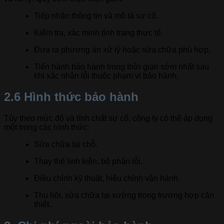
Tiếp nhận thông tin và mô tả sự cố.
Kiểm tra, xác minh tình trạng thực tế.
Đưa ra phương án xử lý hoặc sửa chữa phù hợp.
Tiến hành bảo hành trong thời gian sớm nhất sau
khi xác nhận lỗi thuộc phạm vi bảo hành.
2.6 Hình thức bảo hành
Tùy theo mức độ và tính chất sự cố, công ty có thể áp dụng
một trong các hình thức:
Sửa chữa tại chỗ.
Thay thế linh kiện, bộ phận lỗi.
Điều chỉnh kỹ thuật, hiệu chỉnh vận hành.
Thu hồi, sửa chữa tại xưởng trong trường hợp cần
thiết.