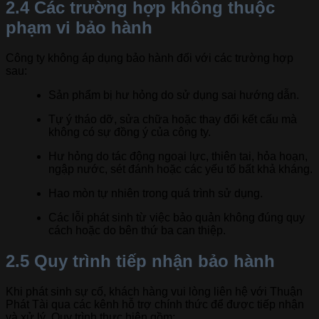
2.4 Các trường hợp không thuộc
phạm vi bảo hành
Công ty không áp dụng bảo hành đối với các trường hợp
sau:
Sản phẩm bị hư hỏng do sử dụng sai hướng dẫn.
Tự ý tháo dỡ, sửa chữa hoặc thay đổi kết cấu mà
không có sự đồng ý của công ty.
Hư hỏng do tác động ngoại lực, thiên tai, hỏa hoạn,
ngập nước, sét đánh hoặc các yếu tố bất khả kháng.
Hao mòn tự nhiên trong quá trình sử dụng.
Các lỗi phát sinh từ việc bảo quản không đúng quy
cách hoặc do bên thứ ba can thiệp.
2.5 Quy trình tiếp nhận bảo hành
Khi phát sinh sự cố, khách hàng vui lòng liên hệ với Thuận
Phát Tài qua các kênh hỗ trợ chính thức để được tiếp nhận
và xử lý. Quy trình thực hiện gồm: