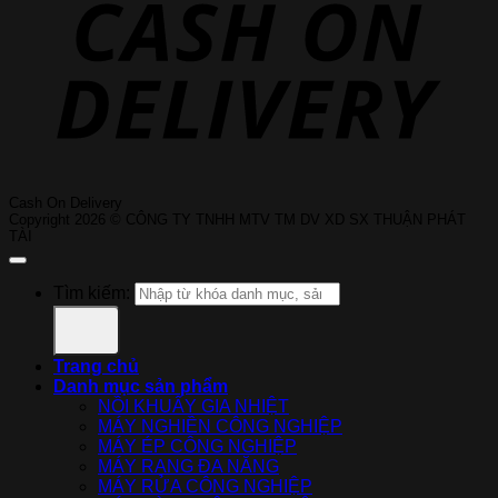
Cash On Delivery
Copyright 2026 © CÔNG TY TNHH MTV TM DV XD SX THUẬN PHÁT
TÀI
Tìm kiếm:
Trang chủ
Danh mục sản phẩm
NỒI KHUẤY GIA NHIỆT
MÁY NGHIỀN CÔNG NGHIỆP
MÁY ÉP CÔNG NGHIỆP
MÁY RANG ĐA NĂNG
MÁY RỬA CÔNG NGHIỆP