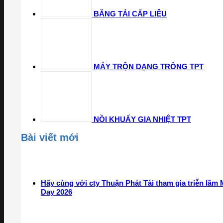
BĂNG TẢI CẤP LIỆU
MÁY TRỘN DẠNG TRỐNG TPT
NỒI KHUẤY GIA NHIỆT TPT
Bài viết mới
Hãy cùng với cty Thuận Phát Tài tham gia triễn lãm
Day 2026