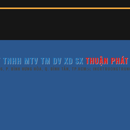
 TNHH MTV TM DV XD SX
THUẬN PHÁT 
 6, P. BÌNH HƯNG HÒA, Q. BÌNH TÂN, TP.HCM
✉️ INOXTRUONGTRUN