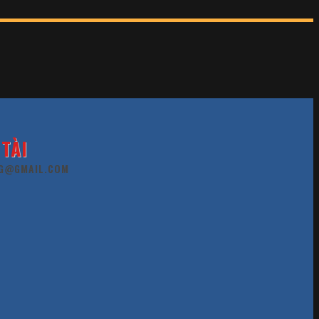
TÀI
G@GMAIL.COM