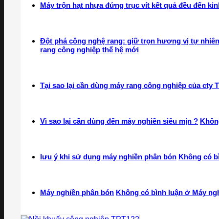
Máy trộn hạt nhựa đứng trục vít kết quả đều đến ki
Đột phá công nghệ rang: giữ trọn hương vị tự nhiê
rang công nghiệp thế hệ mới
Tại sao lại cần dùng máy rang công nghiệp của cty 
Vì sao lại cần dùng đến máy nghiền siêu mịn ?
Không
lưu ý khi sử dụng máy nghiền phân bón
Không có b
Máy nghiền phân bón
Không có bình luận
ở Máy ngh