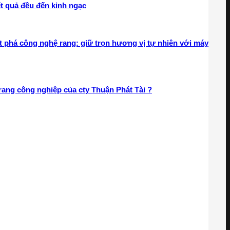
ết quả đều đến kinh ngạc
 phá công nghệ rang: giữ trọn hương vị tự nhiên với máy
rang công nghiệp của cty Thuận Phát Tài ?