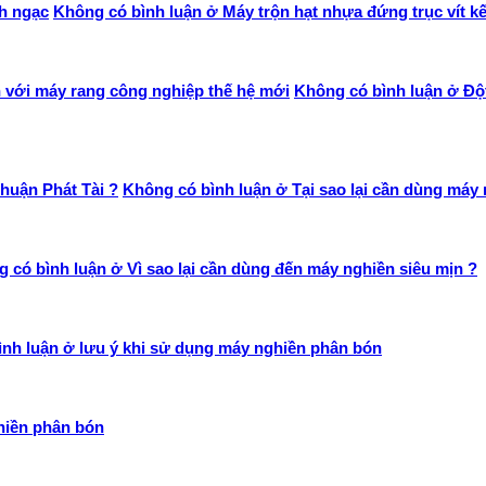
nh ngạc
Không có bình luận
ở Máy trộn hạt nhựa đứng trục vít k
n với máy rang công nghiệp thế hệ mới
Không có bình luận
ở Đột
Thuận Phát Tài ?
Không có bình luận
ở Tại sao lại cần dùng máy 
 có bình luận
ở Vì sao lại cần dùng đến máy nghiền siêu mịn ?
ình luận
ở lưu ý khi sử dụng máy nghiền phân bón
iền phân bón