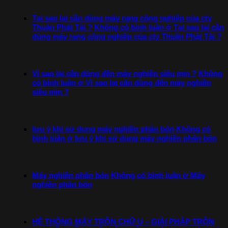
Tại sao lại cần dùng máy rang công nghiệp của cty
Thuận Phát Tài ?
Không có bình luận
ở Tại sao lại cần
dùng máy rang công nghiệp của cty Thuận Phát Tài ?
Vì sao lại cần dùng đến máy nghiền siêu mịn ?
Không
có bình luận
ở Vì sao lại cần dùng đến máy nghiền
siêu mịn ?
lưu ý khi sử dụng máy nghiền phân bón
Không có
bình luận
ở lưu ý khi sử dụng máy nghiền phân bón
Máy nghiền phân bón
Không có bình luận
ở Máy
nghiền phân bón
HỆ THỐNG MÁY TRỘN CHỮ U – GIẢI PHÁP TRỘN