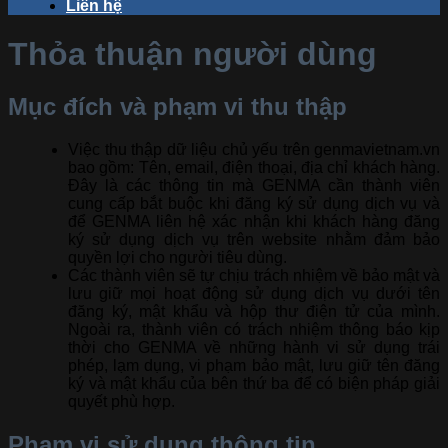
Liên hệ
Thỏa thuận người dùng
Mục đích và phạm vi thu thập
Việc thu thập dữ liệu chủ yếu trên genmavietnam.vn
bao gồm: Tên, email, điện thoại, địa chỉ khách hàng.
Đây là các thông tin mà GENMA cần thành viên
cung cấp bắt buộc khi đăng ký sử dụng dịch vụ và
để GENMA liên hệ xác nhận khi khách hàng đăng
ký sử dụng dịch vụ trên website nhằm đảm bảo
quyền lợi cho người tiêu dùng.
Các thành viên sẽ tự chịu trách nhiệm về bảo mật và
lưu giữ mọi hoạt động sử dụng dịch vụ dưới tên
đăng ký, mật khẩu và hộp thư điện tử của mình.
Ngoài ra, thành viên có trách nhiệm thông báo kịp
thời cho GENMA về những hành vi sử dụng trái
phép, lạm dụng, vi phạm bảo mật, lưu giữ tên đăng
ký và mật khẩu của bên thứ ba để có biện pháp giải
quyết phù hợp.
Phạm vi sử dụng thông tin