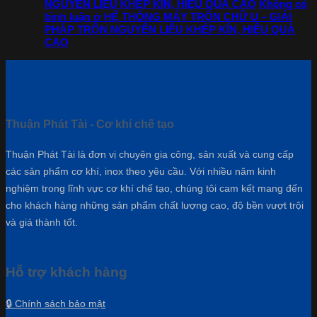
NGUYÊN LIỆU KHÉP KÍN, HIỆU QUẢ CAO
Không có
bình luận
ở HỆ THỐNG MÁY TRỘN CHỮ U – GIẢI
PHÁP TRỘN NGUYÊN LIỆU KHÉP KÍN, HIỆU QUẢ
CAO
Thuận Phát Tài - Cơ khí chế tạo
Thuận Phát Tài là đơn vị chuyên gia công, sản xuất và cung cấp
các sản phẩm cơ khí, inox theo yêu cầu. Với nhiều năm kinh
nghiệm trong lĩnh vực cơ khí chế tạo, chúng tôi cam kết mang đến
cho khách hàng những sản phẩm chất lượng cao, độ bền vượt trội
và giá thành tốt.
Hỗ trợ khách hàng
🔒 Chính sách bảo mật