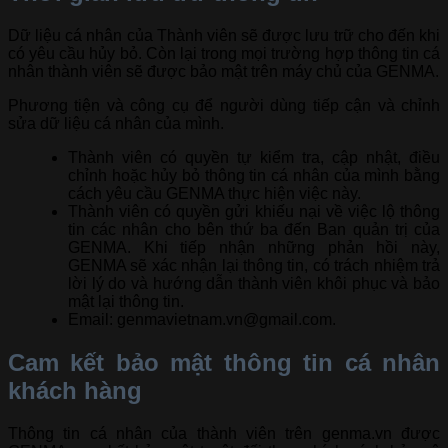
Dữ liệu cá nhân của Thành viên sẽ được lưu trữ cho đến khi
có yêu cầu hủy bỏ. Còn lại trong mọi trường hợp thông tin cá
nhân thành viên sẽ được bảo mật trên máy chủ của GENMA.
Phương tiện và công cụ để người dùng tiếp cận và chỉnh
sửa dữ liệu cá nhân của mình.
Thành viên có quyền tự kiểm tra, cập nhật, điều
chỉnh hoặc hủy bỏ thông tin cá nhân của mình bằng
cách yêu cầu GENMA thực hiện việc này.
Thành viên có quyền gửi khiếu nại về việc lộ thông
tin các nhân cho bên thứ ba đến Ban quản trị của
GENMA. Khi tiếp nhận những phản hồi này,
GENMA sẽ xác nhận lại thông tin, có trách nhiệm trả
lời lý do và hướng dẫn thành viên khôi phục và bảo
mật lại thông tin.
Email: genmavietnam.vn@gmail.com.
Cam kết bảo mật thông tin cá nhân
khách hàng
Thông tin cá nhân của thành viên trên genma.vn được