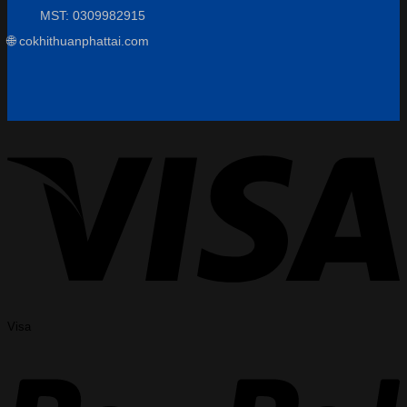
MST: 0309982915
🌐 cokhithuanphattai.com
Visa