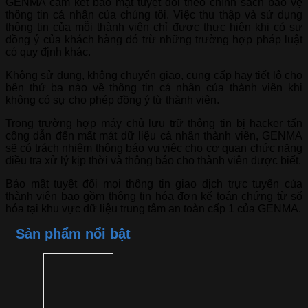
GENMA cam kết bảo mật tuyệt đối theo chính sách bảo vệ
thông tin cá nhân của chúng tôi. Việc thu thập và sử dụng
thông tin của mỗi thành viên chỉ được thực hiện khi có sự
đồng ý của khách hàng đó trừ những trường hợp pháp luật
có quy định khác.
Không sử dụng, không chuyển giao, cung cấp hay tiết lộ cho
bên thứ ba nào về thông tin cá nhân của thành viên khi
không có sự cho phép đồng ý từ thành viên.
Trong trường hợp máy chủ lưu trữ thông tin bị hacker tấn
công dẫn đến mất mát dữ liệu cá nhân thành viên, GENMA
sẽ có trách nhiệm thông báo vụ việc cho cơ quan chức năng
điều tra xử lý kịp thời và thông báo cho thành viên được biết.
Bảo mật tuyệt đối mọi thông tin giao dịch trực tuyến của
thành viên bao gồm thông tin hóa đơn kế toán chứng từ số
hóa tại khu vực dữ liệu trung tâm an toàn cấp 1 của GENMA.
Sản phẩm nổi bật