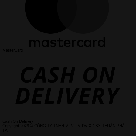
MasterCard
Cash On Delivery
Copyright 2026 © CÔNG TY TNHH MTV TM DV XD SX THUẬN PHÁT
TÀI