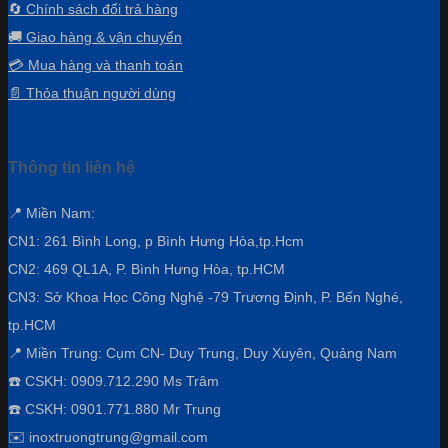
🔄 Chính sách đổi trả hàng
🚚 Giao hàng & vận chuyển
💳 Mua hàng và thanh toán
📄 Thỏa thuận người dùng
Thông tin liên hệ
📍 Miền Nam:
CN1: 261 Bình Long, p Bình Hưng Hòa,
tp.Hcm
CN2: 469 QL1A, P. Bình Hưng Hòa, tp.HCM
CN3:
Sở Khoa Học Công Nghệ -79 Trương Định, P. Bến Nghé,
tp.HCM
📍 Miền Trung: Cụm CN- Duy Trung, Duy Xuyên, Quảng Nam
☎️ CSKH: 0909.712.290 Ms Trâm
☎️ CSKH: 0901.771.880 Mr Trung
✉️ inoxtruongtrung@gmail.com