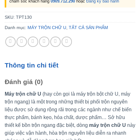
chăm sóc khách hàng
0909.712.290
hoặc
Đăng ký bảo hành
SKU:
TPT130
Danh mục:
MÁY TRỘN CHỮ U
,
TẤT CẢ SẢN PHẨM
Thông tin chi tiết
Đánh giá (0)
Máy trộn chữ U
(hay còn gọi là máy trộn bột chữ U, máy
trộn ngang) là một trong những thiết bị phối trộn nguyên
liệu được sử dụng rộng rãi trong các ngành như chế biến
thực phẩm, bánh kẹo, hóa chất, dược phẩm… Sở hữu
thiết kế bồn trộn ngang đặc biệt, dòng
máy trộn chữ U
này
giúp việc vận hành, hòa trộn nguyên liệu diễn ra nhanh