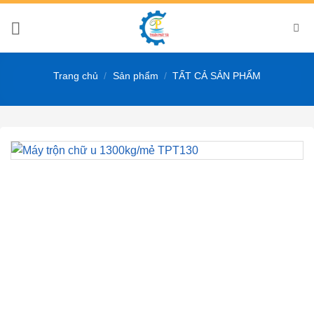
Bỏ
qua
nội
dung
Trang chủ
/
Sản phẩm
/
TẤT CẢ SẢN PHẨM