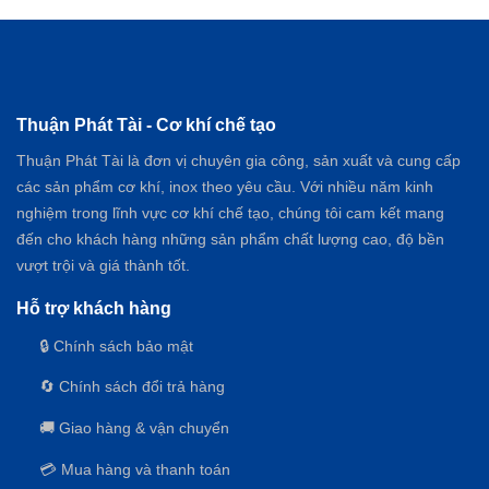
phẩm
Thùng trộn nguyên liệu dáng chữ U
Chất liệu cao cấp:
Toàn bộ thùng
Thuận Phát Tài - Cơ khí chế tạo
trộn của
máy trộn chữ U
được làm
bằng Inox 304 đạt chuẩn, có độ bền
Thuận Phát Tài là đơn vị chuyên gia công, sản xuất và cung cấp
cao, chống han gỉ và đảm bảo an
các sản phẩm cơ khí, inox theo yêu cầu. Với nhiều năm kinh
toàn vệ sinh thực phẩm tuyệt đối.
nghiệm trong lĩnh vực cơ khí chế tạo, chúng tôi cam kết mang
đến cho khách hàng những sản phẩm chất lượng cao, độ bền
Thiết kế tiện lợi:
Kiểu dáng chữ U
vượt trội và giá thành tốt.
giúp việc nạp vào và xả nguyên liệu
Hỗ trợ khách hàng
ra ngoài trở nên dễ dàng, hạn chế
tối đa góc chết.
🔒 Chính sách bảo mật
🔄 Chính sách đổi trả hàng
Dung tích đa dạng:
Thể tích bồn
trộn được gia công linh hoạt tùy
🚚 Giao hàng & vận chuyển
thuộc hoàn toàn vào nhu cầu và quy
💳 Mua hàng và thanh toán
mô sản xuất của khách hàng.