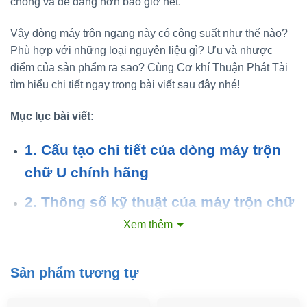
chóng và dễ dàng hơn bao giờ hết.
Vậy dòng máy trộn ngang này có công suất như thế nào?
Phù hợp với những loại nguyên liệu gì? Ưu và nhược
điểm của sản phẩm ra sao? Cùng Cơ khí Thuận Phát Tài
tìm hiểu chi tiết ngay trong bài viết sau đây nhé!
Mục lục bài viết:
1. Cấu tạo chi tiết của dòng máy trộn
chữ U chính hãng
2. Thông số kỹ thuật của máy trộn chữ
U nằm ngang
Xem thêm
3. Một vài lưu ý quan trọng khi sử
Sản phẩm tương tự
dụng máy trộn chữ U nằm ngang
4. Địa chỉ bán máy trộn chữ U uy tín tại