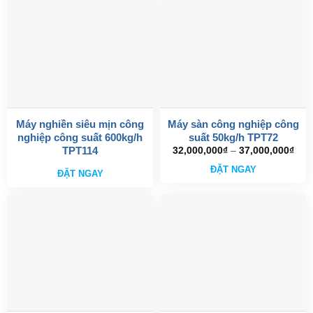
TP.HCM
Video vận hành thực tế dòng máy trộn nằm ngang
Máy nghiền siêu mịn công
Máy sàn công nghiệp công
nghiệp công suất 600kg/h
suất 50kg/h TPT72
TPT114
Kho
32,000,000
₫
–
37,000,000
₫
giá:
Sản
từ
ĐẶT NGAY
ĐẶT NGAY
phẩm
32,
đến
này
37,
có
nhiều
biến
thể.
Các
tùy
chọn
có