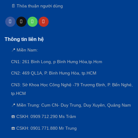
📄 Thỏa thuận người dùng
Nắp đậy bồn trộn của máy trộn chữ U
Thiết bị được trang bị thêm hệ thống nắp đậy khít, giúp
nguyên liệu không bị văng, bắn hoặc hao ụt ra ngoài trong
quá trình trục cánh khuấy làm việc.
Thông tin liên hệ
📍 Miền Nam:
CN1: 261 Bình Long, p Bình Hưng Hòa,
tp.Hcm
CN2: 469 QL1A, P. Bình Hưng Hòa, tp.HCM
CN3:
Sở Khoa Học Công Nghệ -79 Trương Định, P. Bến Nghé,
tp.HCM
📍 Miền Trung: Cụm CN- Duy Trung, Duy Xuyên, Quảng Nam
☎️ CSKH: 0909.712.290 Ms Trâm
☎️ CSKH: 0901.771.880 Mr Trung
Cánh khuấy đảo nguyên liệu chuyên dụng