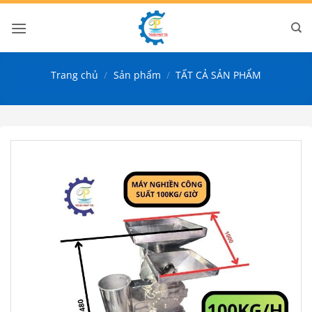
Bỏ
qua
nội
dung
Trang chủ
/
Sản phẩm
/
TẤT CẢ SẢN PHẨM