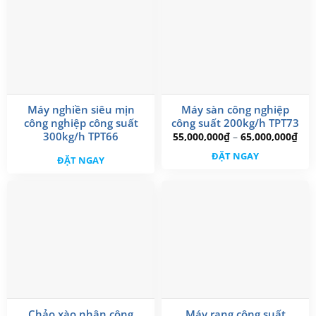
Máy nghiền siêu mịn
Máy sàn công nghiệp
công nghiệp công suất
công suất 200kg/h TPT73
Kho
300kg/h TPT66
55,000,000
₫
–
65,000,000
₫
giá:
Sản
từ
ĐẶT NGAY
ĐẶT NGAY
phẩm
55,
đến
này
65,
có
nhiều
biến
thể.
Các
tùy
chọn
có
thể
Chảo xào nhân công
Máy rang công suất