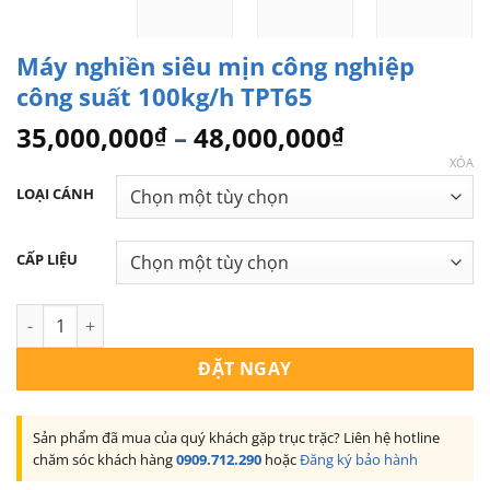
Máy nghiền siêu mịn công nghiệp
công suất 100kg/h TPT65
Khoảng
35,000,000
–
48,000,000
₫
₫
giá:
XÓA
từ
LOẠI CÁNH
35,000,000
đến
CẤP LIỆU
48,000,000
Máy nghiền siêu mịn công nghiệp công suất 100kg/h TPT65 số
ĐẶT NGAY
Sản phẩm đã mua của quý khách gặp trục trặc? Liên hệ hotline
chăm sóc khách hàng
0909.712.290
hoặc
Đăng ký bảo hành