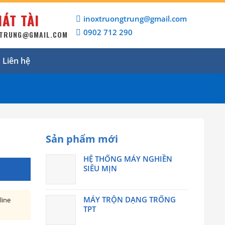
ÁT TÀI
inoxtruongtrung@gmail.com
0902 712 290
GTRUNG@GMAIL.COM
Liên hệ
Sản phẩm mới
HỆ THỐNG MÁY NGHIỀN
SIÊU MỊN
MÁY TRỘN DẠNG TRỐNG
line
TPT
h