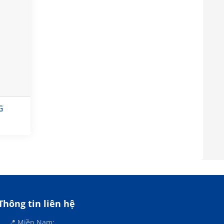
G
Thông tin liên hệ
📍 Miền Nam: