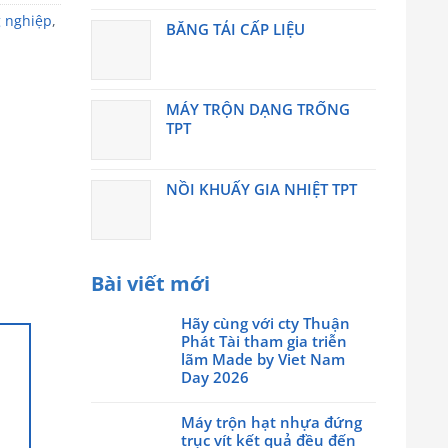
g nghiệp
,
BĂNG TẢI CẤP LIỆU
MÁY TRỘN DẠNG TRỐNG
TPT
NỒI KHUẤY GIA NHIỆT TPT
Bài viết mới
Hãy cùng với cty Thuận
Phát Tài tham gia triễn
lãm Made by Viet Nam
Day 2026
Không
có
Máy trộn hạt nhựa đứng
bình
trục vít kết quả đều đến