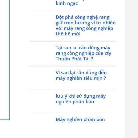
luận
kinh ngạc
ở
Không
Hãy
có
Đột phá công nghệ rang:
cùng
bình
giữ trọn hương vị tự nhiên
với
luận
với máy rang công nghiệp
cty
ở
thế hệ mới
Thuận
Máy
Phát
Không
trộn
Tài
có
Tại sao lại cần dùng máy
hạt
tham
bình
rang công nghiệp của cty
nhựa
gia
luận
Thuận Phát Tài ?
đứng
triễn
ở
trục
Không
lãm
Đột
vít
có
Vì sao lại cần dùng đến
Made
phá
kết
bình
máy nghiền siêu mịn ?
by
công
quả
luận
Viet
nghệ
Không
đều
ở
Nam
rang:
có
đến
Tại
Day
giữ
lưu ý khi sử dụng máy
bình
kinh
sao
2026
trọn
nghiền phân bón
luận
ngạc
lại
hương
ở
Không
cần
vị
Vì
có
dùng
tự
sao
Máy nghiền phân bón
bình
máy
nhiên
lại
luận
rang
Không
với
cần
ở
công
có
máy
dùng
lưu
nghiệp
bình