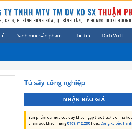
 TY TNHH MTV TM DV XD SX
THUẬN PH
G, KP 6, P. BÌNH HƯNG HÒA, Q. BÌNH TÂN, TP.HCM
✉️ INOXTRUON
hủ
Danh mục sản phẩm
Tin tức
Dịch Vụ
Tủ sấy công nghiệp
NHẬN BÁO GIÁ
Sản phẩm đã mua của quý khách gặp trục trặc? Liên hệ hot
chăm sóc khách hàng
0909.712.290
hoặc
Đăng ký bảo hàn