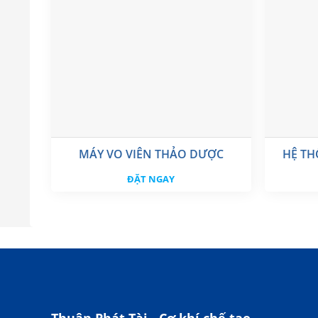
MÁY VO VIÊN THẢO DƯỢC
HỆ TH
ĐẶT NGAY
Thuận Phát Tài - Cơ khí chế tạo