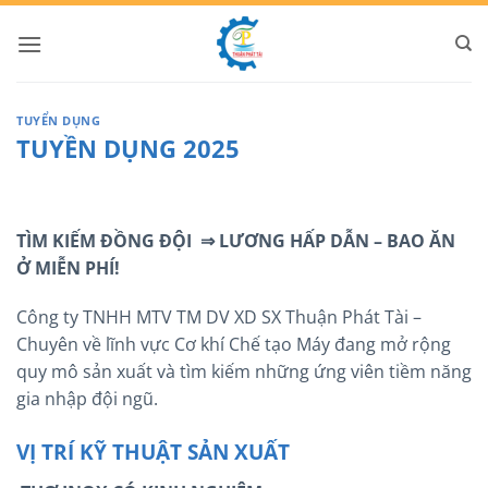
Bỏ
qua
nội
dung
TUYỂN DỤNG
TUYỀN DỤNG 2025
TÌM KIẾM ĐỒNG ĐỘI ⇒ LƯƠNG HẤP DẪN – BAO ĂN
Ở MIỄN PHÍ!
Công ty TNHH MTV TM DV XD SX Thuận Phát Tài –
Chuyên về lĩnh vực Cơ khí Chế tạo Máy đang mở rộng
quy mô sản xuất và tìm kiếm những ứng viên tiềm năng
gia nhập đội ngũ.
VỊ TRÍ KỸ THUẬT SẢN XUẤT