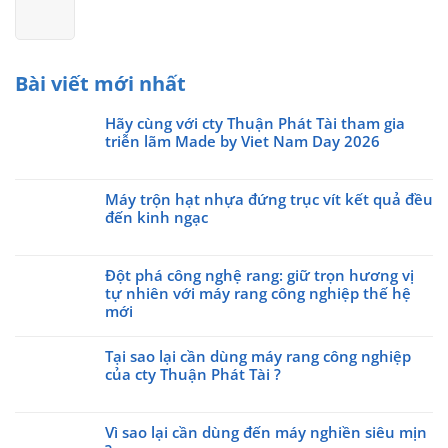
Bài viết mới nhất
Hãy cùng với cty Thuận Phát Tài tham gia
triễn lãm Made by Viet Nam Day 2026
Không
có
Máy trộn hạt nhựa đứng trục vít kết quả đều
bình
đến kinh ngạc
luận
ở
Không
Hãy
có
cùng
Đột phá công nghệ rang: giữ trọn hương vị
bình
với
tự nhiên với máy rang công nghiệp thế hệ
luận
cty
ở
mới
Thuận
Máy
Không
Phát
trộn
có
Tại sao lại cần dùng máy rang công nghiệp
Tài
hạt
bình
của cty Thuận Phát Tài ?
tham
nhựa
luận
gia
Không
đứng
ở
triễn
có
trục
Đột
Vì sao lại cần dùng đến máy nghiền siêu mịn
lãm
bình
vít
phá