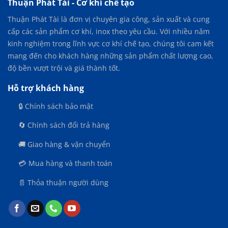
U
Thuận Phát Tài - Cơ khí chế tạo
–
Thuận Phát Tài là đơn vị chuyên gia công, sản xuất và cung
GIẢI
PHÁP
cấp các sản phẩm cơ khí, inox theo yêu cầu. Với nhiều năm
TRỘN
kinh nghiệm trong lĩnh vực cơ khí chế tạo, chúng tôi cam kết
NGUYÊN
mang đến cho khách hàng những sản phẩm chất lượng cao,
LIỆU
KHÉP
độ bền vượt trội và giá thành tốt.
KÍN,
HIỆU
Hỗ trợ khách hàng
QUẢ
CAO
🔒 Chính sách bảo mật
🔄 Chính sách đổi trả hàng
🚚 Giao hàng & vận chuyển
💳 Mua hàng và thanh toán
📄 Thỏa thuận người dùng