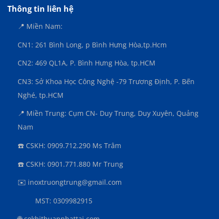
Thông tin liên hệ
📍 Miền Nam:
CN1: 261 Bình Long, p Bình Hưng Hòa,
tp.Hcm
CN2: 469 QL1A, P. Bình Hưng Hòa, tp.HCM
CN3:
Sở Khoa Học Công Nghệ -79 Trương Định, P. Bến
Nghé, tp.HCM
📍 Miền Trung: Cụm CN- Duy Trung, Duy Xuyên, Quảng
Nam
☎️ CSKH: 0909.712.290 Ms Trâm
☎️ CSKH: 0901.771.880 Mr Trung
✉️ inoxtruongtrung@gmail.com
MST: 0309982915
🌐 cokhithuanphattai.com