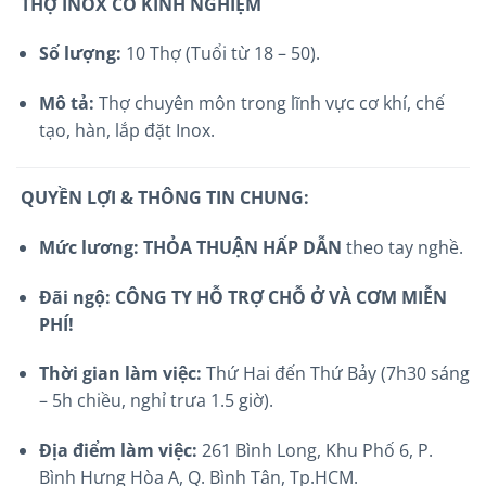
THỢ INOX CÓ KINH NGHIỆM
Số lượng:
10 Thợ (Tuổi từ 18 – 50).
Mô tả:
Thợ chuyên môn trong lĩnh vực cơ khí, chế
tạo, hàn, lắp đặt Inox.
QUYỀN LỢI & THÔNG TIN CHUNG:
Mức lương:
THỎA THUẬN HẤP DẪN
theo tay nghề.
Đãi ngộ:
CÔNG TY HỖ TRỢ CHỖ Ở VÀ CƠM MIỄN
PHÍ!
Thời gian làm việc:
Thứ Hai đến Thứ Bảy (7h30 sáng
– 5h chiều, nghỉ trưa 1.5 giờ).
Địa điểm làm việc:
261 Bình Long, Khu Phố 6, P.
Bình Hưng Hòa A, Q. Bình Tân, Tp.HCM.