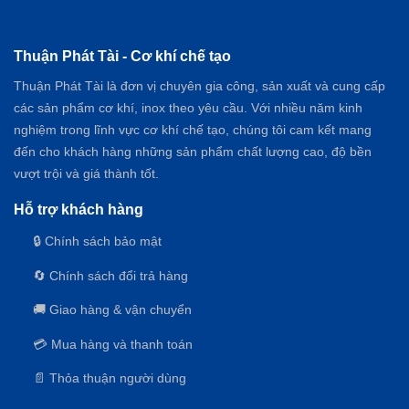
MÁY
TRỘN
CHỮ
U
Thuận Phát Tài - Cơ khí chế tạo
–
GIẢI
Thuận Phát Tài là đơn vị chuyên gia công, sản xuất và cung cấp
PHÁP
các sản phẩm cơ khí, inox theo yêu cầu. Với nhiều năm kinh
TRỘN
nghiệm trong lĩnh vực cơ khí chế tạo, chúng tôi cam kết mang
NGUYÊN
LIỆU
đến cho khách hàng những sản phẩm chất lượng cao, độ bền
KHÉP
vượt trội và giá thành tốt.
KÍN,
HIỆU
Hỗ trợ khách hàng
QUẢ
CAO
🔒 Chính sách bảo mật
🔄 Chính sách đổi trả hàng
🚚 Giao hàng & vận chuyển
💳 Mua hàng và thanh toán
📄 Thỏa thuận người dùng