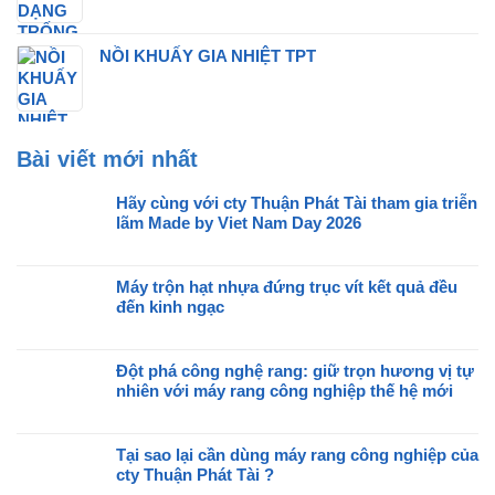
NỒI KHUẤY GIA NHIỆT TPT
Bài viết mới nhất
Hãy cùng với cty Thuận Phát Tài tham gia triễn
lãm Made by Viet Nam Day 2026
Không
có
Máy trộn hạt nhựa đứng trục vít kết quả đều
bình
đến kinh ngạc
luận
ở
Không
Hãy
có
cùng
Đột phá công nghệ rang: giữ trọn hương vị tự
bình
với
nhiên với máy rang công nghiệp thế hệ mới
luận
cty
ở
Không
Thuận
Máy
có
Phát
trộn
Tại sao lại cần dùng máy rang công nghiệp của
bình
Tài
hạt
cty Thuận Phát Tài ?
luận
tham
nhựa
ở