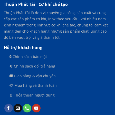
U
Thuận Phát Tài - Cơ khí chế tạo
–
Thuận Phát Tài là đơn vị chuyên gia công, sản xuất và cung
GIẢI
PHÁP
cấp các sản phẩm cơ khí, inox theo yêu cầu. Với nhiều năm
TRỘN
kinh nghiệm trong lĩnh vực cơ khí chế tạo, chúng tôi cam kết
NGUYÊN
mang đến cho khách hàng những sản phẩm chất lượng cao,
LIỆU
KHÉP
độ bền vượt trội và giá thành tốt.
KÍN,
HIỆU
Hỗ trợ khách hàng
QUẢ
CAO
🔒 Chính sách bảo mật
🔄 Chính sách đổi trả hàng
🚚 Giao hàng & vận chuyển
💳 Mua hàng và thanh toán
📄 Thỏa thuận người dùng