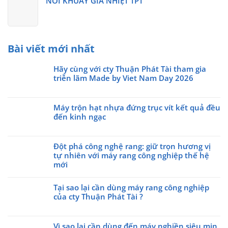
NỒI KHUẤY GIA NHIỆT TPT
Bài viết mới nhất
Hãy cùng với cty Thuận Phát Tài tham gia
triễn lãm Made by Viet Nam Day 2026
Không
có
Máy trộn hạt nhựa đứng trục vít kết quả đều
bình
đến kinh ngạc
luận
ở
Không
Hãy
có
cùng
Đột phá công nghệ rang: giữ trọn hương vị
bình
với
tự nhiên với máy rang công nghiệp thế hệ
luận
cty
ở
mới
Thuận
Máy
Không
Phát
trộn
có
Tại sao lại cần dùng máy rang công nghiệp
Tài
hạt
bình
của cty Thuận Phát Tài ?
tham
nhựa
luận
gia
Không
đứng
ở
triễn
có
trục
Đột
Vì sao lại cần dùng đến máy nghiền siêu mịn
lãm
bình