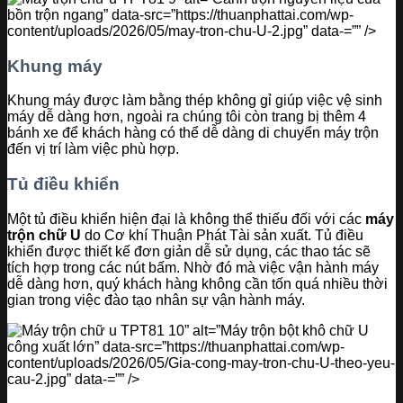
bồn trộn ngang” data-src=”https://thuanphattai.com/wp-
content/uploads/2026/05/may-tron-chu-U-2.jpg” data-=”” />
Khung máy
Khung máy được làm bằng thép không gỉ giúp việc vệ sinh
máy dễ dàng hơn, ngoài ra chúng tôi còn trang bị thêm 4
bánh xe để khách hàng có thể dễ dàng di chuyển máy trộn
đến vị trí làm việc phù hợp.
Tủ điều khiển
Một tủ điều khiển hiện đại là không thể thiếu đối với các
máy
trộn chữ U
do Cơ khí Thuận Phát Tài sản xuất. Tủ điều
khiển được thiết kế đơn giản dễ sử dụng, các thao tác sẽ
tích hợp trong các nút bấm. Nhờ đó mà việc vận hành máy
dễ dàng hơn, quý khách hàng không cần tốn quá nhiều thời
gian trong việc đào tạo nhân sự vận hành máy.
” alt=”Máy trộn bột khô chữ U
công xuất lớn” data-src=”https://thuanphattai.com/wp-
content/uploads/2026/05/Gia-cong-may-tron-chu-U-theo-yeu-
cau-2.jpg” data-=”” />