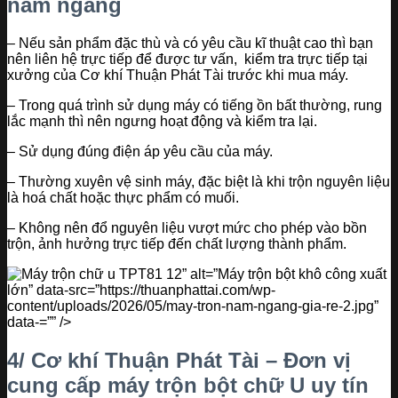
nằm ngang
– Nếu sản phẩm đặc thù và có yêu cầu kĩ thuật cao thì bạn
nên liên hệ trực tiếp để được tư vấn, kiểm tra trực tiếp tại
xưởng của Cơ khí Thuận Phát Tài trước khi mua máy.
– Trong quá trình sử dụng máy có tiếng ồn bất thường, rung
lắc mạnh thì nên ngưng hoạt động và kiểm tra lại.
– Sử dụng đúng điện áp yêu cầu của máy.
– Thường xuyên vệ sinh máy, đặc biệt là khi trộn nguyên liệu
là hoá chất hoặc thực phẩm có muối.
– Không nên đổ nguyên liệu vượt mức cho phép vào bồn
trộn, ảnh hưởng trực tiếp đến chất lượng thành phẩm.
” alt=”Máy trộn bột khô công xuất
lớn” data-src=”https://thuanphattai.com/wp-
content/uploads/2026/05/may-tron-nam-ngang-gia-re-2.jpg”
data-=”” />
4/ Cơ khí Thuận Phát Tài – Đơn vị
cung cấp máy trộn bột chữ U uy tín