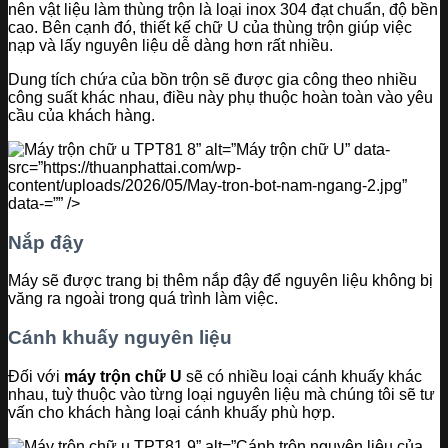
nên vật liệu làm thùng trộn là loại inox 304 đạt chuẩn, độ bền
cao. Bên cạnh đó, thiết kế chữ U của thùng trộn giúp việc
nạp và lấy nguyên liệu dễ dàng hơn rất nhiều.
Dung tích chứa của bồn trộn sẽ được gia công theo nhiều
công suất khác nhau, điều này phụ thuộc hoàn toàn vào yêu
cầu của khách hàng.
” alt=”Máy trộn chữ U” data-
src=”https://thuanphattai.com/wp-
content/uploads/2026/05/May-tron-bot-nam-ngang-2.jpg”
data-=”” />
Nắp đậy
Máy sẽ được trang bị thêm nắp đậy để nguyên liệu không bị
văng ra ngoài trong quá trình làm việc.
Cánh khuấy nguyên liệu
Đối với
máy trộn chữ U
sẽ có nhiều loại cánh khuấy khác
nhau, tuỳ thuộc vào từng loại nguyên liệu mà chúng tôi sẽ tư
vấn cho khách hàng loại cánh khuấy phù hợp.
” alt=”Cánh trộn nguyên liệu của