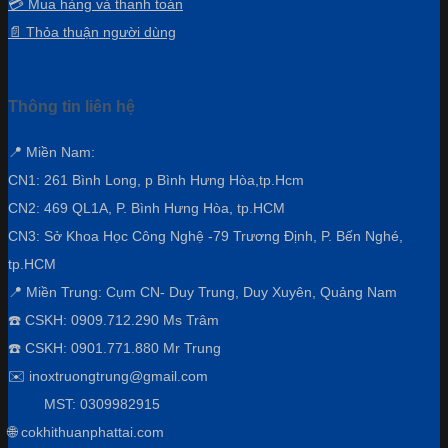
💳 Mua hàng và thanh toán
📄 Thỏa thuận người dùng
Thông tin liên hệ
📍 Miền Nam:
CN1: 261 Bình Long, p Bình Hưng Hòa,
tp.Hcm
CN2: 469 QL1A, P. Bình Hưng Hòa, tp.HCM
CN3:
Sở Khoa Học Công Nghệ -79 Trương Định, P. Bến Nghé,
tp.HCM
📍 Miền Trung: Cụm CN- Duy Trung, Duy Xuyên, Quảng Nam
☎️ CSKH: 0909.712.290 Ms Trâm
☎️ CSKH: 0901.771.880 Mr Trung
✉️ inoxtruongtrung@gmail.com
MST: 0309982915
🌐 cokhithuanphattai.com