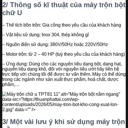
2/ Thông số kĩ thuật của máy trộn bột
chữ U
– Thể tích bồn trộn: Gia công theo yêu cầu của khách hàng
– Vật liệu sử dụng: Inox 304, thép không gỉ
– Nguồn điện sử dụng: 380V/50Hz hoặc 220V/50Hz
– Motor trộn: từ 2 – 40 HP (tuỳ theo yêu cầu của khách hàng)
– Ứng dụng: Dùng cho các nguyên liệu dạng bột, dạng hạt,
nguyên liệu dạng khô, đối với nguyên liệu ướt hãy liên hệ
trực tiếp với chúng tôi để được tư vấn thêm. Máy có thể dùng
trong các ngành như sản xuất thực phẩm, hoá chất, dược
phẩm,…
” alt=”Máy trộn bột nằm ngang”
data-src=”https://thuanphattai.com/wp-
content/uploads/2026/05/may-tron-bot-kho-cong-xuat-lon-
2.jpg” data-=”” />
3/ Một vài lưu ý khi sử dụng máy trộn