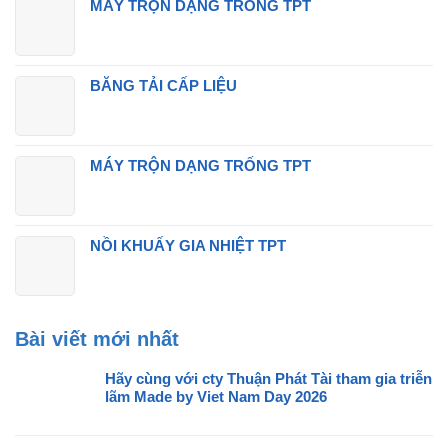
MÁY TRỘN DẠNG TRỐNG TPT
BĂNG TẢI CẤP LIỆU
MÁY TRỘN DẠNG TRỐNG TPT
NỒI KHUẤY GIA NHIỆT TPT
Bài viết mới nhất
Hãy cùng với cty Thuận Phát Tài tham gia triễn
lãm Made by Viet Nam Day 2026
Không
có