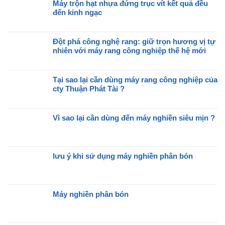
Máy trộn hạt nhựa đứng trục vít kết quả đều
bình
đến kinh ngạc
luận
ở
Không
Hãy
có
cùng
Đột phá công nghệ rang: giữ trọn hương vị tự
bình
với
nhiên với máy rang công nghiệp thế hệ mới
luận
cty
ở
Không
Thuận
Máy
có
Phát
trộn
Tại sao lại cần dùng máy rang công nghiệp của
bình
Tài
hạt
cty Thuận Phát Tài ?
luận
tham
nhựa
ở
Không
gia
đứng
Đột
có
triễn
trục
phá
Vì sao lại cần dùng đến máy nghiền siêu mịn ?
bình
lãm
vít
công
luận
Không
Made
kết
nghệ
ở
có
by
quả
rang:
Tại
bình
Viet
đều
giữ
sao
lưu ý khi sử dụng máy nghiền phân bón
luận
Nam
đến
trọn
lại
ở
Day
Không
kinh
hương
cần
Vì
2026
có
ngạc
vị
dùng
sao
bình
tự
máy
lại
Máy nghiền phân bón
luận
nhiên
rang
cần
ở
Không
với
công
dùng
lưu
có
máy
nghiệp
đến
ý
bình
rang