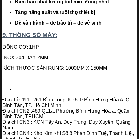
Đảm bảo chất lượng bột mịn, đồng nhất
Tăng năng suất và tuổi thọ thiết bị
Dễ vận hành – dễ bảo trì – dễ vệ sinh
9. THÔNG SỐ MÁY:
ĐỘNG CƠ: 1HP
INOX 304 DÀY 2MM
KÍCH THƯỚC SÀN RUNG: 1000MM X 150MM
Địa chỉ CN1 : 261 Bình Long, KP6, P.Bình Hưng Hòa A, Q.
Bình Tân, TP. Hồ Chí Minh
Địa chỉ CN2 :469 QL1a, Phường Bình Hưng Hòa a, Quận
Bình Tân, TPHCM.
Địa chỉ CN3 : KCN Tây An, Duy Trung, Duy Xuyên, Quảng
Nam.
Địa chỉ CN4 : Kho Kim Khí Số 3 Phan Đình Tuệ, Thanh Liệt,
Thanh Trì, Hà Nội