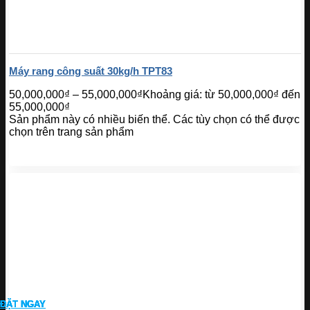
Máy rang công suất 30kg/h TPT83
50,000,000
₫
–
55,000,000
₫
Khoảng giá: từ 50,000,000₫ đến
55,000,000₫
Sản phẩm này có nhiều biến thể. Các tùy chọn có thể được
chọn trên trang sản phẩm
ĐẶT NGAY
ĐẶT NGAY
ĐẶT NGAY
ĐẶT NGAY
ĐẶT NGAY
ĐẶT NGAY