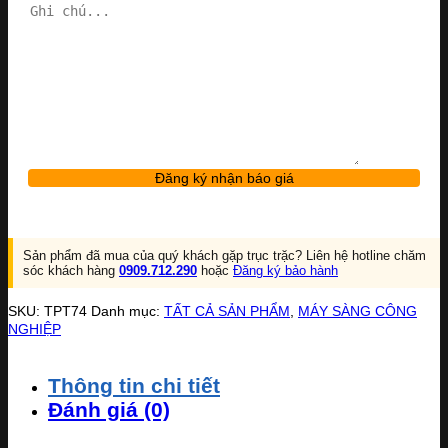
Sản phẩm đã mua của quý khách gặp trục trặc? Liên hệ hotline chăm
sóc khách hàng
0909.712.290
hoặc
Đăng ký bảo hành
SKU:
TPT74
Danh mục:
TẤT CẢ SẢN PHẨM
,
MÁY SÀNG CÔNG
NGHIỆP
Thông tin chi tiết
Đánh giá (0)