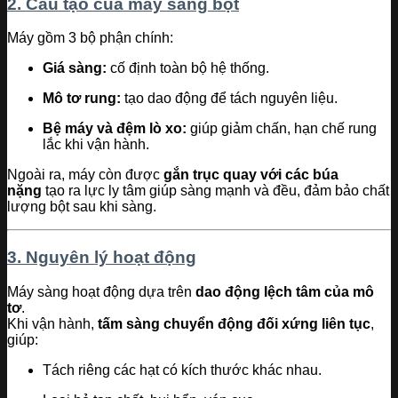
2. Cấu tạo của máy sàng bột
Máy gồm 3 bộ phận chính:
Giá sàng:
cố định toàn bộ hệ thống.
Mô tơ rung:
tạo dao động để tách nguyên liệu.
Bệ máy và đệm lò xo:
giúp giảm chấn, hạn chế rung
lắc khi vận hành.
Ngoài ra, máy còn được
gắn trục quay với các búa
nặng
tạo ra lực ly tâm giúp sàng mạnh và đều, đảm bảo chất
lượng bột sau khi sàng.
3. Nguyên lý hoạt động
Máy sàng hoạt động dựa trên
dao động lệch tâm của mô
tơ
.
Khi vận hành,
tấm sàng chuyển động đối xứng liên tục
,
giúp:
Tách riêng các hạt có kích thước khác nhau.