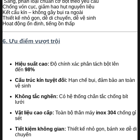
Sàng, phân loại chuẩn cỡ bột theo yêu cầu
Chống vón cục, giảm hao hụt nguyên liệu
Kết cấu kín – không gây bụi ra ngoài
Thiết kế nhỏ gọn, dễ di chuyển, dễ vệ sinh
Hoạt động ổn định, tiếng ồn thấp
6. Ưu điểm vượt trội
Hiệu suất cao:
Độ chính xác phân tách bột lên
đến
98%
Cấu trúc kín tuyệt đối:
Hạn chế bụi, đảm bảo an toàn
vệ sinh
Không tắc nghẽn:
Có hệ thống chân tắc chống bít
lưới
Vật liệu cao cấp:
Toàn bộ thân máy
inox 304
chống gỉ
sét
Tiết kiệm không gian:
Thiết kế nhỏ gọn, bánh xe dễ di
chuyển