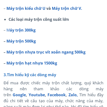
–
Máy trộn kiểu chữ U
và
Máy trộn chữ V.
Các loại máy trộn công suất lớn
–
M
áy trộn 300kg
–
Máy trộn 500kg
–
Máy trộn nhựa trục vít xoắn ngang 500kg
–
Máy trộn hạt nhựa 1500kg
3.Tìm hiểu kỹ các dòng máy
Để mua được chiếc máy trộn chất lượng, quý khách
hàng nên tham khảo các dòng máy
trên
Google
,
Youtube
,
Facebook
,
Zalo,
Tìm hiểu đầy
đủ chi tiết về cấu tạo của máy, chức năng của máy,
năng suất máy đem lại như thế nào, khi đã tìm hiểu rõ