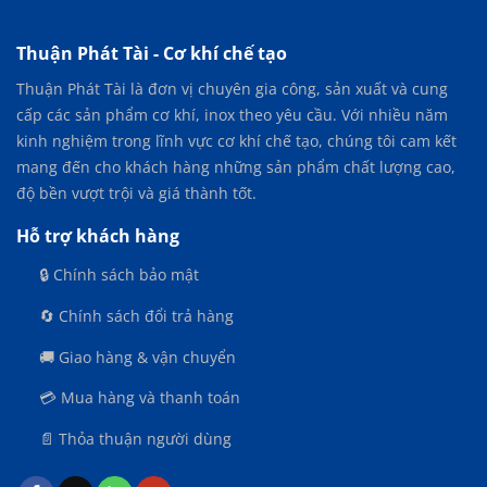
TRỘN
CHỮ
U
Thuận Phát Tài - Cơ khí chế tạo
–
Thuận Phát Tài là đơn vị chuyên gia công, sản xuất và cung
GIẢI
PHÁP
cấp các sản phẩm cơ khí, inox theo yêu cầu. Với nhiều năm
TRỘN
kinh nghiệm trong lĩnh vực cơ khí chế tạo, chúng tôi cam kết
NGUYÊN
mang đến cho khách hàng những sản phẩm chất lượng cao,
LIỆU
KHÉP
độ bền vượt trội và giá thành tốt.
KÍN,
HIỆU
Hỗ trợ khách hàng
QUẢ
CAO
🔒 Chính sách bảo mật
🔄 Chính sách đổi trả hàng
🚚 Giao hàng & vận chuyển
💳 Mua hàng và thanh toán
📄 Thỏa thuận người dùng