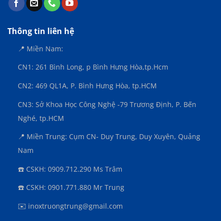
Thông tin liên hệ
📍 Miền Nam:
CN1: 261 Bình Long, p Bình Hưng Hòa,
tp.Hcm
CN2: 469 QL1A, P. Bình Hưng Hòa, tp.HCM
CN3:
Sở Khoa Học Công Nghệ -79 Trương Định, P. Bến
Nghé, tp.HCM
📍 Miền Trung: Cụm CN- Duy Trung, Duy Xuyên, Quảng
Nam
☎️ CSKH: 0909.712.290 Ms Trâm
☎️ CSKH: 0901.771.880 Mr Trung
✉️ inoxtruongtrung@gmail.com