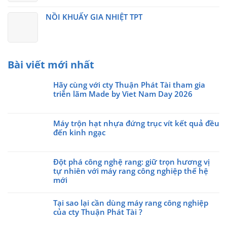
NỒI KHUẤY GIA NHIỆT TPT
Bài viết mới nhất
Hãy cùng với cty Thuận Phát Tài tham gia
triễn lãm Made by Viet Nam Day 2026
Không
có
Máy trộn hạt nhựa đứng trục vít kết quả đều
bình
đến kinh ngạc
luận
ở
Không
Hãy
có
cùng
Đột phá công nghệ rang: giữ trọn hương vị
bình
với
tự nhiên với máy rang công nghiệp thế hệ
luận
cty
ở
mới
Thuận
Máy
Không
Phát
trộn
có
Tại sao lại cần dùng máy rang công nghiệp
Tài
hạt
bình
của cty Thuận Phát Tài ?
tham
nhựa
luận
gia
Không
đứng