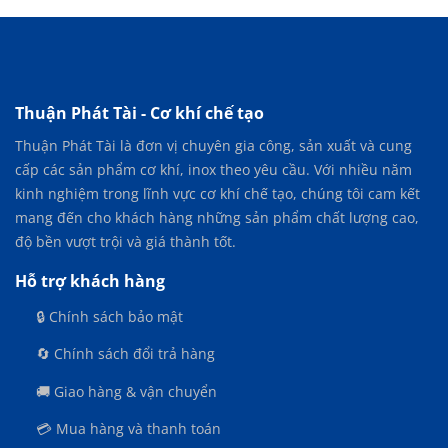
ở
HỆ
THỐNG
MÁY
TRỘN
CHỮ
U
Thuận Phát Tài - Cơ khí chế tạo
–
Thuận Phát Tài là đơn vị chuyên gia công, sản xuất và cung
GIẢI
PHÁP
cấp các sản phẩm cơ khí, inox theo yêu cầu. Với nhiều năm
TRỘN
kinh nghiệm trong lĩnh vực cơ khí chế tạo, chúng tôi cam kết
NGUYÊN
mang đến cho khách hàng những sản phẩm chất lượng cao,
LIỆU
KHÉP
độ bền vượt trội và giá thành tốt.
KÍN,
HIỆU
Hỗ trợ khách hàng
QUẢ
CAO
🔒 Chính sách bảo mật
🔄 Chính sách đổi trả hàng
🚚 Giao hàng & vận chuyển
💳 Mua hàng và thanh toán