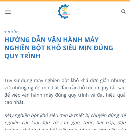
Bỏ
qua
nội
dung
TIN TỨC
HƯỚNG DẪN VẬN HÀNH MÁY
NGHIỀN BỘT KHÔ SIÊU MỊN ĐÚNG
QUY TRÌNH
Tuy sử dụng máy nghiền bột khô khá đơn giản nhưng
với những người mới bắt đầu cần bỏ túi bộ quy tắc sau
để việc vận hành máy đúng quy trình và đạt hiệu quả
cao nhất.
Máy nghiền bột khô siêu mịn là thiết bị chuyên dùng để
nghiền các loại đậu, từ cám gạo, thóc, hạt bắp, đậu
tương… thành dạng bột siêu mịn, phục vụ nhu cầu của