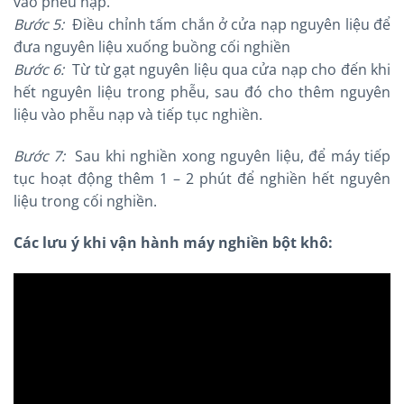
vào phễu nạp.
Bước 5:
Điều chỉnh tấm chắn ở cửa nạp nguyên liệu để
đưa nguyên liệu xuống buồng cối nghiền
Bước 6:
Từ từ gạt nguyên liệu qua cửa nạp cho đến khi
hết nguyên liệu trong phễu, sau đó cho thêm nguyên
liệu vào phễu nạp và tiếp tục nghiền.
Bước 7:
Sau khi nghiền xong nguyên liệu, để máy tiếp
tục hoạt động thêm 1 – 2 phút để nghiền hết nguyên
liệu trong cối nghiền.
Các lưu ý khi vận hành máy nghiền bột khô: