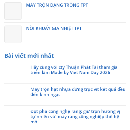
MÁY TRỘN DẠNG TRỐNG TPT
NỒI KHUẤY GIA NHIỆT TPT
Bài viết mới nhất
Hãy cùng với cty Thuận Phát Tài tham gia
triễn lãm Made by Viet Nam Day 2026
Không
có
Máy trộn hạt nhựa đứng trục vít kết quả đều
bình
đến kinh ngạc
luận
ở
Không
Hãy
có
cùng
Đột phá công nghệ rang: giữ trọn hương vị
bình
với
tự nhiên với máy rang công nghiệp thế hệ
luận
cty
ở
mới
Thuận
Máy
Không