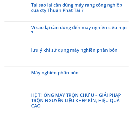
Phát
trộn
có
Tại sao lại cần dùng máy rang công nghiệp
Tài
hạt
bình
của cty Thuận Phát Tài ?
tham
nhựa
luận
gia
Không
đứng
ở
triễn
có
trục
Đột
Vì sao lại cần dùng đến máy nghiền siêu mịn
lãm
bình
vít
phá
?
Made
luận
kết
công
ở
by
quả
Không
nghệ
Tại
Viet
đều
có
rang:
sao
Nam
lưu ý khi sử dụng máy nghiền phân bón
đến
bình
giữ
lại
Day
kinh
luận
trọn
Không
cần
2026
ở
ngạc
hương
có
dùng
Vì
vị
bình
máy
sao
Máy nghiền phân bón
tự
luận
rang
lại
ở
nhiên
Không
công
cần
lưu
với
có
nghiệp
dùng
ý
máy
bình
của
đến
khi
rang
HỆ THỐNG MÁY TRỘN CHỮ U – GIẢI PHÁP
luận
cty
máy
sử
công
ở
TRỘN NGUYÊN LIỆU KHÉP KÍN, HIỆU QUẢ
Thuận
nghiền
dụng
nghiệp
Máy
CAO
Phát
siêu
máy
thế
nghiền
Không
Tài
mịn
nghiền
hệ
phân
có
?
?
phân
mới
bón
bình
bón
luận