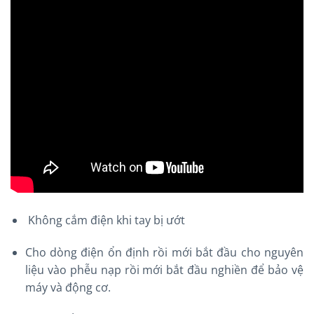
Không cắm điện khi tay bị ướt
Cho dòng điện ổn định rồi mới bắt đầu cho nguyên
liệu vào phễu nạp rồi mới bắt đầu nghiền để bảo vệ
máy và động cơ.