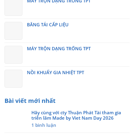
MÁY TRỘN DẠNG TRỐNG TPT
BĂNG TẢI CẤP LIỆU
MÁY TRỘN DẠNG TRỐNG TPT
NỒI KHUẤY GIA NHIỆT TPT
Bài viết mới nhất
Hãy cùng với cty Thuận Phát Tài tham gia
triễn lãm Made by Viet Nam Day 2026
ở
1 bình luận
Hãy