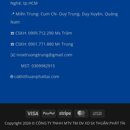
Nghé, tp.HCM
📍 Miền Trung: Cụm CN- Duy Trung, Duy Xuyên, Quảng
Nam
☎️ CSKH: 0909.712.290 Ms Trâm
☎️ CSKH: 0901.771.880 Mr Trung
✉️ inoxtruongtrung@gmail.com
MST: 0309982915
🌐 cokhithuanphattai.com
Visa
PayPal
Stripe
MasterCard
Cash
On
Copyright 2026 © CÔNG TY TNHH MTV TM DV XD SX THUẬN PHÁT TÀI
Delivery