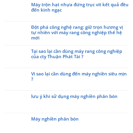
cùng
Máy trộn hạt nhựa đứng trục vít kết quả đều
với
đến kinh ngạc
cty
Không
Thuận
có
Phát
Đột phá công nghệ rang: giữ trọn hương vị
bình
Tài
tự nhiên với máy rang công nghiệp thế hệ
luận
tham
ở
mới
gia
Máy
triễn
Không
trộn
lãm
có
Tại sao lại cần dùng máy rang công nghiệp
hạt
Made
bình
của cty Thuận Phát Tài ?
nhựa
by
luận
Không
đứng
ở
Viet
có
trục
Đột
Nam
Vì sao lại cần dùng đến máy nghiền siêu mịn
bình
vít
phá
Day
?
luận
kết
công
2026
ở
quả
Không
nghệ
Tại
đều
có
rang:
sao
lưu ý khi sử dụng máy nghiền phân bón
đến
bình
giữ
lại
kinh
luận
trọn
Không
cần
ở
ngạc
hương
có
dùng
Vì
vị
bình
máy
sao
Máy nghiền phân bón
tự
luận
rang
lại
ở
nhiên
Không
công
cần
lưu
với
có
nghiệp