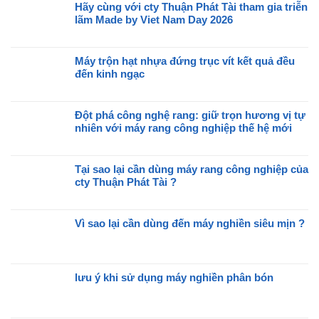
Hãy cùng với cty Thuận Phát Tài tham gia triễn
lãm Made by Viet Nam Day 2026
Không
có
Máy trộn hạt nhựa đứng trục vít kết quả đều
bình
đến kinh ngạc
luận
ở
Không
Hãy
có
cùng
Đột phá công nghệ rang: giữ trọn hương vị tự
bình
với
nhiên với máy rang công nghiệp thế hệ mới
luận
cty
ở
Không
Thuận
Máy
có
Phát
trộn
Tại sao lại cần dùng máy rang công nghiệp của
bình
Tài
hạt
cty Thuận Phát Tài ?
luận
tham
nhựa
ở
Không
gia
đứng
Đột
có
triễn
trục
phá
Vì sao lại cần dùng đến máy nghiền siêu mịn ?
bình
lãm
vít
công
luận
Không
Made
kết
nghệ
ở
có
by
quả
rang:
Tại
bình
Viet
đều
giữ
sao
lưu ý khi sử dụng máy nghiền phân bón
luận
Nam
đến
trọn
lại
ở
Day
Không
kinh
hương
cần
Vì
2026
có
ngạc
vị
dùng
sao