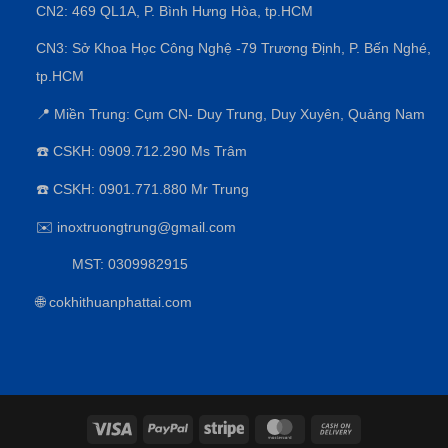
CN2: 469 QL1A, P. Bình Hưng Hòa, tp.HCM
CN3:
Sở Khoa Học Công Nghệ -79 Trương Định, P. Bến Nghé,
tp.HCM
📍 Miền Trung: Cụm CN- Duy Trung, Duy Xuyên, Quảng Nam
☎️ CSKH: 0909.712.290 Ms Trâm
☎️ CSKH: 0901.771.880 Mr Trung
✉️ inoxtruongtrung@gmail.com
MST: 0309982915
🌐 cokhithuanphattai.com
Visa
PayPal
Stripe
MasterCard
Cash
On