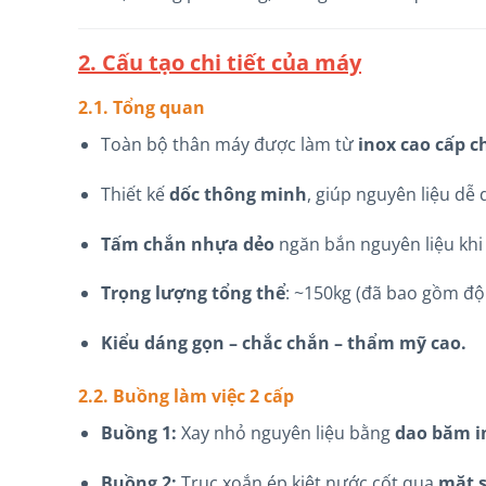
2. Cấu tạo chi tiết của máy
2.1. Tổng quan
Toàn bộ thân máy được làm từ
inox cao cấp c
Thiết kế
dốc thông minh
, giúp nguyên liệu dễ
Tấm chắn nhựa dẻo
ngăn bắn nguyên liệu khi
Trọng lượng tổng thể
: ~150kg (đã bao gồm độ
Kiểu dáng gọn – chắc chắn – thẩm mỹ cao.
2.2. Buồng làm việc 2 cấp
Buồng 1:
Xay nhỏ nguyên liệu bằng
dao băm in
Buồng 2:
Trục xoắn ép kiệt nước cốt qua
mặt s