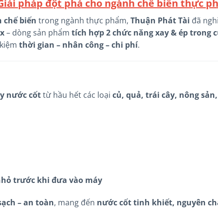
 Giải pháp đột phá cho ngành chế biến thực 
h chế biến
trong ngành thực phẩm,
Thuận Phát Tài
đã ngh
ox
– dòng sản phẩm
tích hợp 2 chức năng xay & ép trong 
t kiệm
thời gian – nhân công – chi phí
.
ấy nước cốt
từ hầu hết các loại
củ, quả, trái cây, nông sản
nhỏ trước khi đưa vào máy
sạch – an toàn
, mang đến
nước cốt tinh khiết, nguyên ch