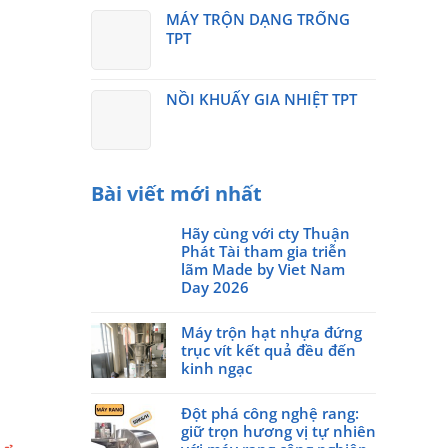
MÁY TRỘN DẠNG TRỐNG
TPT
NỒI KHUẤY GIA NHIỆT TPT
Bài viết mới nhất
Hãy cùng với cty Thuận
Phát Tài tham gia triễn
lãm Made by Viet Nam
Day 2026
Không
có
Máy trộn hạt nhựa đứng
bình
trục vít kết quả đều đến
luận
kinh ngạc
ở
Không
Hãy
có
Đột phá công nghệ rang:
cùng
bình
giữ trọn hương vị tự nhiên
với
luận