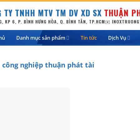
 TY TNHH MTV TM DV XD SX
THUẬN PH
G, KP 6, P. BÌNH HƯNG HÒA, Q. BÌNH TÂN, TP.HCM
✉️ INOXTRUON
hủ
Danh mục sản phẩm
Tin tức
Dịch Vụ
 công nghiệp thuận phát tài