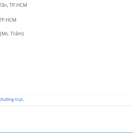
 Tân, TP.HCM
 TP.HCM
 (Ms. Trâm)
 thường trực
.