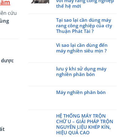
với máy rang công nghiệp
phẩm
cty
ở
thế hệ mới
Thuận
Máy
iên cứu
Phát
Không
trộn
Tài
có
Tại sao lại cần dùng máy
cùng
hạt
tham
bình
rang công nghiệp của cty
nhựa
gia
luận
Thuận Phát Tài ?
đứng
triễn
ở
trục
Không
lãm
Đột
vít
có
Vì sao lại cần dùng đến
Made
phá
kết
bình
máy nghiền siêu mịn ?
by
công
quả
luận
Viet
nghệ
Không
, dược
đều
ở
Nam
rang:
có
đến
Tại
Day
giữ
lưu ý khi sử dụng máy
bình
kinh
sao
2026
trọn
nghiền phân bón
luận
ngạc
lại
hương
ở
Không
cần
vị
Vì
có
dùng
tự
sao
Máy nghiền phân bón
bình
máy
nhiên
lại
luận
rang
Không
với
cần
ở
công
có
máy
dùng
lưu
nghiệp
bình
rang
đến
ý
HỆ THỐNG MÁY TRỘN
của
luận
công
máy
khi
ở
CHỮ U – GIẢI PHÁP TRỘN
cty
nghiệp
nghiền
sử
Máy
NGUYÊN LIỆU KHÉP KÍN,
Thuận
ất
thế
siêu
dụng
nghiền
HIỆU QUẢ CAO
Phát
hệ
mịn
máy
phân
Tài