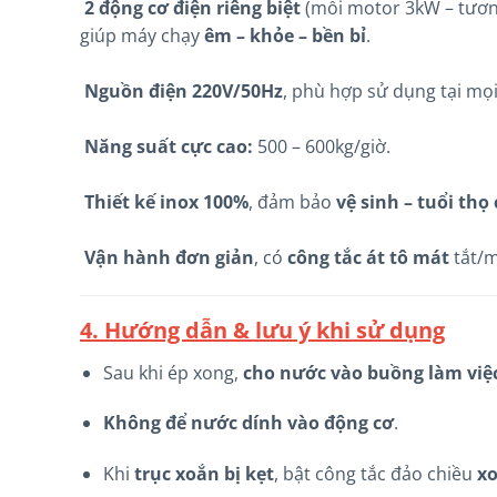
2 động cơ điện riêng biệt
(mỗi motor 3kW – tươn
giúp máy chạy
êm – khỏe – bền bỉ
.
Nguồn điện 220V/50Hz
, phù hợp sử dụng tại mọi
Năng suất cực cao:
500 – 600kg/giờ.
Thiết kế inox 100%
, đảm bảo
vệ sinh – tuổi thọ 
Vận hành đơn giản
, có
công tắc át tô mát
tắt/m
4. Hướng dẫn & lưu ý khi sử dụng
Sau khi ép xong,
cho nước vào buồng làm việc
Không để nước dính vào động cơ
.
Khi
trục xoắn bị kẹt
, bật công tắc đảo chiều
xo