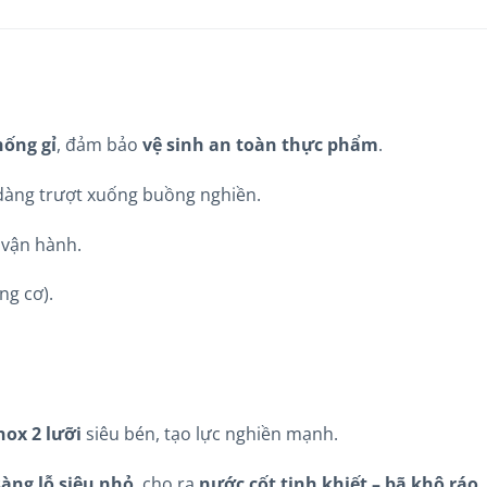
hống gỉ
, đảm bảo
vệ sinh an toàn thực phẩm
.
 dàng trượt xuống buồng nghiền.
 vận hành.
ng cơ).
ox 2 lưỡi
siêu bén, tạo lực nghiền mạnh.
àng lỗ siêu nhỏ
, cho ra
nước cốt tinh khiết – bã khô ráo
.