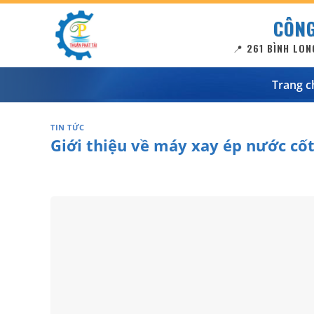
Bỏ
CÔNG
qua
nội
📍 261 BÌNH LON
dung
Trang c
TIN TỨC
Giới thiệu về máy xay ép nước cốt