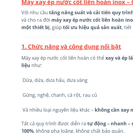
Máy xay ép nước cốt liên hoàn inox –
Với nhu cầu
tăng năng suất và cải tiến quy trìn
và cho ra đời
máy xay ép nước cốt liên hoàn in
một thiết bị
, giúp
tối ưu hiệu quả sản xuất
, tiế
1. Chức năng và công dụng nổi bật
Máy xay ép nước cốt liên hoàn có thể
xay và ép l
liệu
như:
Dừa, dứa, dưa hấu, dưa vàng
Gừng, nghệ, chanh, cà rốt, rau củ
Và nhiều loại nguyên liệu khác –
không cần xay 
Tất cả quy trình được diễn ra
tự động – nhanh – 
100%
, không pha loãng, không chất bảo quản.