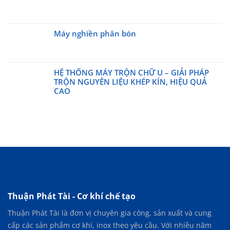
lại
Day
kinh
luận
trọn
Không
cần
2026
ở
ngạc
hương
có
dùng
Vì
vị
bình
máy
sao
Máy nghiền phân bón
tự
luận
rang
lại
ở
nhiên
Không
công
cần
lưu
với
có
nghiệp
dùng
ý
máy
bình
của
đến
khi
rang
HỆ THỐNG MÁY TRỘN CHỮ U – GIẢI PHÁP
luận
cty
máy
sử
công
ở
TRỘN NGUYÊN LIỆU KHÉP KÍN, HIỆU QUẢ
Thuận
nghiền
dụng
nghiệp
Máy
CAO
Phát
siêu
máy
thế
nghiền
Không
Tài
mịn
nghiền
hệ
phân
có
?
?
phân
mới
bón
bình
bón
luận
ở
HỆ
THỐNG
MÁY
TRỘN
CHỮ
U
Thuận Phát Tài - Cơ khí chế tạo
–
Thuận Phát Tài là đơn vị chuyên gia công, sản xuất và cung
GIẢI
PHÁP
cấp các sản phẩm cơ khí, inox theo yêu cầu. Với nhiều năm