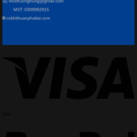
✉️ inoxtruongtrung@gmail.com
MST: 0309982915
🌐 cokhithuanphattai.com
Visa