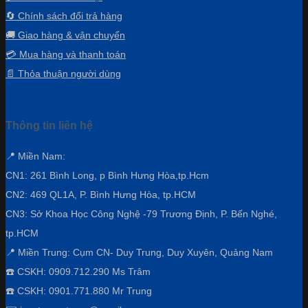
🔄 Chính sách đổi trả hàng
🚚 Giao hàng & vận chuyển
💳 Mua hàng và thanh toán
📄 Thỏa thuận người dùng
Thông tin liên hệ
📍 Miền Nam:
CN1: 261 Bình Long, p Bình Hưng Hòa,
tp.Hcm
CN2: 469 QL1A, P. Bình Hưng Hòa, tp.HCM
CN3:
Sở Khoa Học Công Nghệ -79 Trương Định, P. Bến Nghé,
tp.HCM
📍 Miền Trung: Cụm CN- Duy Trung, Duy Xuyên, Quảng Nam
☎️ CSKH: 0909.712.290 Ms Trâm
☎️ CSKH: 0901.771.880 Mr Trung