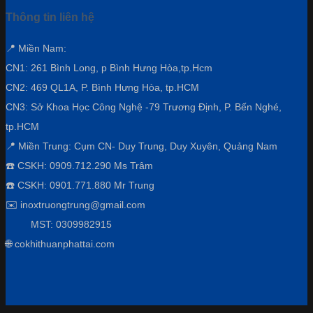
Thông tin liên hệ
📍 Miền Nam:
CN1: 261 Bình Long, p Bình Hưng Hòa,
tp.Hcm
CN2: 469 QL1A, P. Bình Hưng Hòa, tp.HCM
CN3:
Sở Khoa Học Công Nghệ -79 Trương Định, P. Bến Nghé,
tp.HCM
📍 Miền Trung: Cụm CN- Duy Trung, Duy Xuyên, Quảng Nam
☎️ CSKH: 0909.712.290 Ms Trâm
☎️ CSKH: 0901.771.880 Mr Trung
✉️ inoxtruongtrung@gmail.com
MST: 0309982915
🌐 cokhithuanphattai.com