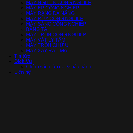
MÁY NGHIỀN CÔNG NGHIỆP
MÁY ÉP CÔNG NGHIỆP
MÁY RANG ĐA NĂNG
MÁY RỬA CÔNG NGHIỆP
MÁY SÀNG CÔNG NGHIỆP
BĂNG TẢI
MÁY TRỘN CÔNG NGHIỆP
MÁY VẮT LY TÂM
MÁY TRỘN CHỮ U
MÁY XAY RAU MÁ
Tin tức
Dịch Vụ
Chính sách lắp đặt & bảo hành
Liên hệ