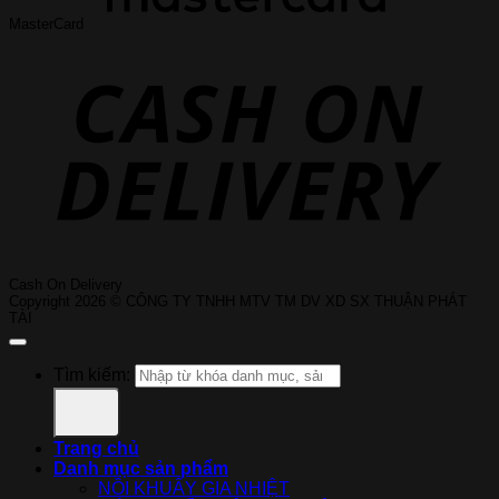
MasterCard
Cash On Delivery
Copyright 2026 © CÔNG TY TNHH MTV TM DV XD SX THUẬN PHÁT
TÀI
Tìm kiếm:
Trang chủ
Danh mục sản phẩm
NỒI KHUẤY GIA NHIỆT