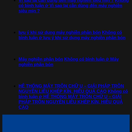
Vì sao lại cần dùng đến máy nghiền siêu mịn ?
Không
có bình luận
ở Vì sao lại cần dùng đến máy nghiền
siêu mịn ?
lưu ý khi sử dụng máy nghiền phân bón
Không có
bình luận
ở lưu ý khi sử dụng máy nghiền phân bón
Máy nghiền phân bón
Không có bình luận
ở Máy
nghiền phân bón
HỆ THỐNG MÁY TRỘN CHỮ U – GIẢI PHÁP TRỘN
NGUYÊN LIỆU KHÉP KÍN, HIỆU QUẢ CAO
Không có
bình luận
ở HỆ THỐNG MÁY TRỘN CHỮ U – GIẢI
PHÁP TRỘN NGUYÊN LIỆU KHÉP KÍN, HIỆU QUẢ
CAO