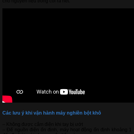
cho nguyên liệu trong cối ra hết.
Các lưu ý khi vận hành máy nghiền bột khô
– Không được cắm điện khi tay bị ướt
– Để nguồn điện ổn định, máy hoạt động ổn định khoảng 1