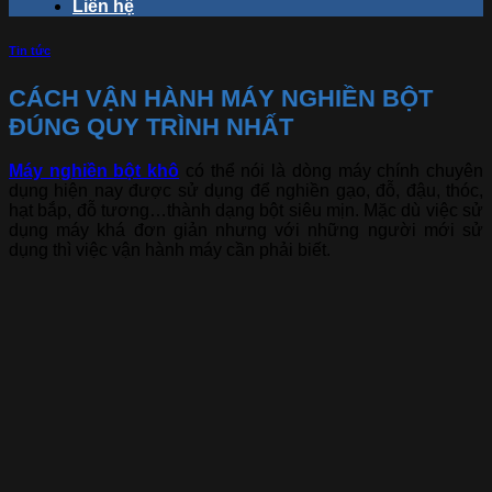
Liên hệ
Tin tức
CÁCH VẬN HÀNH MÁY NGHIỀN BỘT
ĐÚNG QUY TRÌNH NHẤT
Máy nghiền bột khô
có thể nói là dòng máy chính chuyên
dụng hiện nay được sử dụng để nghiền gạo, đỗ, đậu, thóc,
hạt bắp, đỗ tương…thành dạng bột siêu mịn. Mặc dù việc sử
dụng máy khá đơn giản nhưng với những người mới sử
dụng thì việc vận hành máy cần phải biết.