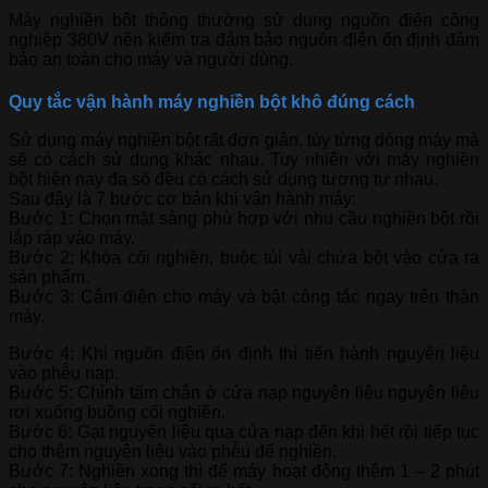
Máy nghiền bột thông thường sử dụng nguồn điện công
nghiệp 380V nên kiểm tra đảm bảo nguồn điện ổn định đảm
bảo an toàn cho máy và người dùng.
Quy tắc vận hành máy nghiền bột khô đúng cách
Sử dụng máy nghiền bột rất đơn giản, tùy từng dòng máy mà
sẽ có cách sử dụng khác nhau. Tuy nhiên với máy nghiền
bột hiện nay đa số đều có cách sử dụng tương tự nhau.
Sau đây là 7 bước cơ bản khi vận hành máy:
Bước 1: Chọn mặt sàng phù hợp với nhu cầu nghiền bột rồi
lắp ráp vào máy.
Bước 2: Khóa cối nghiền, buộc túi vải chứa bột vào cửa ra
sản phẩm.
Bước 3: Cắm điện cho máy và bật công tắc ngay trên thân
máy.
Bước 4: Khi nguồn điện ổn định thì tiến hành nguyên liệu
vào phễu nạp.
Bước 5: Chỉnh tấm chắn ở cửa nạp nguyên liệu nguyên liệu
rơi xuống buồng cối nghiền.
Bước 6: Gạt nguyên liệu qua cửa nạp đến khi hết rồi tiếp tục
cho thêm nguyên liệu vào phễu để nghiền.
Bước 7: Nghiền xong thì để máy hoạt động thêm 1 – 2 phút