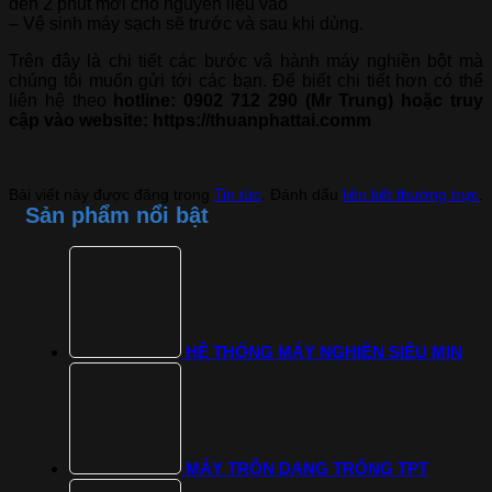
đến 2 phút mới cho nguyên liệu vào
– Vệ sinh máy sạch sẽ trước và sau khi dùng.
Trên đây là chi tiết các bước vậ hành máy nghiền bột mà
chúng tôi muốn gửi tới các bạn. Để biết chi tiết hơn có thể
liên hệ theo
hotline: 0902 712 290 (Mr Trung) hoặc truy
cập vào website: https://thuanphattai.comm
Bài viết này được đăng trong
Tin tức
. Đánh dấu
liên kết thường trực
.
Sản phẩm nổi bật
HỆ THỐNG MÁY NGHIỀN SIÊU MỊN
MÁY TRỘN DẠNG TRỐNG TPT