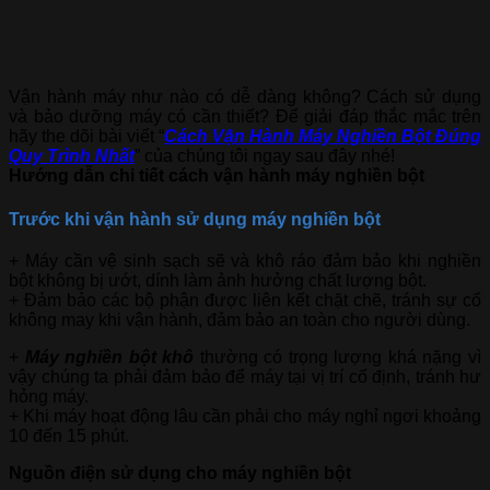
Vận hành máy như nào có dễ dàng không? Cách sử dụng
và bảo dưỡng máy có cần thiết? Để giải đáp thắc mắc trên
hãy the dõi bài viết “
Cách Vận Hành Máy Nghiền Bột Đúng
Quy Trình Nhất
” của chúng tôi ngay sau đây nhé!
Hướng dẫn chi tiết cách vận hành máy nghiền bột
Trước khi vận hành sử dụng máy nghiền bột
+ Máy cần vệ sinh sạch sẽ và khô ráo đảm bảo khi nghiền
bột không bị ướt, dính làm ảnh hưởng chất lượng bột.
+ Đảm bảo các bộ phận được liên kết chặt chẽ, tránh sự cố
không may khi vận hành, đảm bảo an toàn cho người dùng.
+
Máy nghiền bột khô
thường có trọng lượng kh
á nặng vì
vậy chúng ta phải đảm bảo để máy tại vị trí cố định, tránh hư
hỏng máy.
+ Khi máy hoạt động lâu cần phải cho máy nghỉ ngơi khoảng
10 đến 15 phút.
Nguồn điện sử dụng cho máy nghiền bột