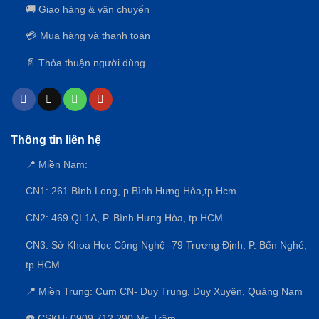
🚚 Giao hàng & vận chuyển
💳 Mua hàng và thanh toán
📄 Thỏa thuận người dùng
Thông tin liên hệ
📍 Miền Nam:
CN1: 261 Bình Long, p Bình Hưng Hòa,
tp.Hcm
CN2: 469 QL1A, P. Bình Hưng Hòa, tp.HCM
CN3:
Sở Khoa Học Công Nghệ -79 Trương Định, P. Bến Nghé,
tp.HCM
📍 Miền Trung: Cụm CN- Duy Trung, Duy Xuyên, Quảng Nam
☎️ CSKH: 0909.712.290 Ms Trâm