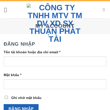
Bỏ
qua
nội
dung
MY ACCOUNT
ĐĂNG NHẬP
Bắt
Tên tài khoản hoặc địa chỉ email
*
buộc
Bắt
Mật khẩu
*
buộc
Ghi nhớ mật khẩu
ĐĂNG NHẬP