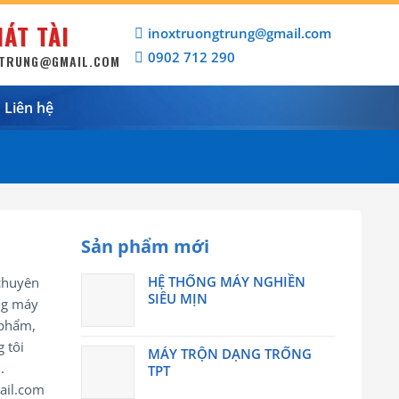
ÁT TÀI
inoxtruongtrung@gmail.com
0902 712 290
GTRUNG@GMAIL.COM
Liên hệ
Sản phẩm mới
HỆ THỐNG MÁY NGHIỀN
chuyên
SIÊU MỊN
òng máy
 phẩm,
 tôi
MÁY TRỘN DẠNG TRỐNG
.
TPT
ail.com