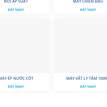
NỒI ÁP SUẤT
MÁY CHIÊN ĐẬU
ĐẶT NGAY
ĐẶT NGAY
MÁY ÉP NƯỚC CỐT
MÁY VẮT LY TÂM 100
ĐẶT NGAY
ĐẶT NGAY