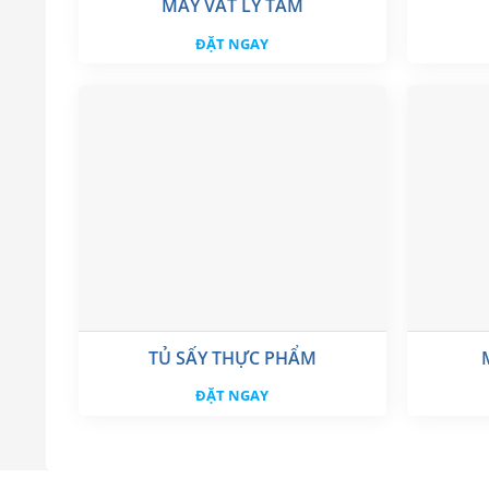
MÁY VẮT LY TÂM
ĐẶT NGAY
TỦ SẤY THỰC PHẨM
ĐẶT NGAY