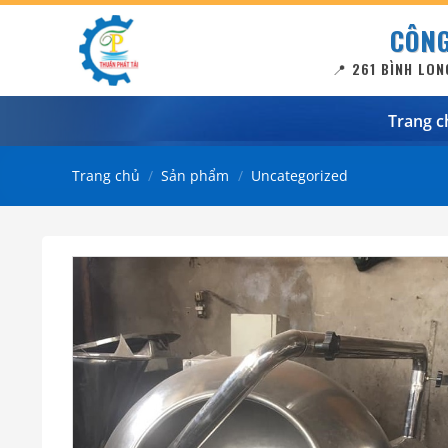
Bỏ
CÔNG
qua
nội
📍 261 BÌNH LON
dung
Trang c
Trang chủ
/
Sản phẩm
/
Uncategorized