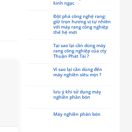
luận
kinh ngạc
ở
Không
Hãy
có
Đột phá công nghệ rang:
cùng
bình
giữ trọn hương vị tự nhiên
với
luận
với máy rang công nghiệp
cty
ở
thế hệ mới
Thuận
Máy
Phát
Không
trộn
Tài
có
Tại sao lại cần dùng máy
hạt
tham
bình
rang công nghiệp của cty
nhựa
gia
luận
Thuận Phát Tài ?
đứng
triễn
ở
trục
Không
lãm
Đột
vít
có
Vì sao lại cần dùng đến
Made
phá
kết
bình
máy nghiền siêu mịn ?
by
công
quả
luận
Viet
nghệ
Không
đều
ở
Nam
rang:
có
đến
Tại
Day
giữ
lưu ý khi sử dụng máy
bình
kinh
sao
2026
trọn
nghiền phân bón
luận
ngạc
lại
hương
ở
Không
cần
vị
Vì
có
dùng
tự
sao
Máy nghiền phân bón
bình
máy
nhiên
lại
luận
rang
Không
với
cần
ở
công
có
máy
dùng
lưu
nghiệp
bình