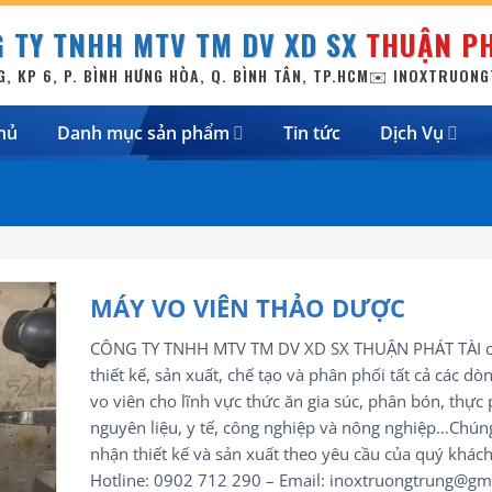
 TY TNHH MTV TM DV XD SX
THUẬN PH
G, KP 6, P. BÌNH HƯNG HÒA, Q. BÌNH TÂN, TP.HCM
✉️ INOXTRUON
hủ
Danh mục sản phẩm
Tin tức
Dịch Vụ
MÁY VO VIÊN THẢO DƯỢC
CÔNG TY TNHH MTV TM DV XD SX THUẬN PHÁT TÀI 
thiết kế, sản xuất, chế tạo và phân phối tất cả các d
vo viên cho lĩnh vực thức ăn gia súc, phân bón, thực
nguyên liệu, y tế, công nghiệp và nông nghiệp…Chúng
nhận thiết kế và sản xuất theo yêu cầu của quý khách
Hotline: 0902 712 290 – Email: inoxtruongtrung@gm