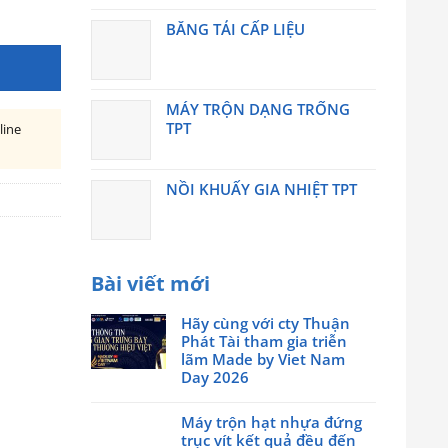
BĂNG TẢI CẤP LIỆU
MÁY TRỘN DẠNG TRỐNG
TPT
line
h
NỒI KHUẤY GIA NHIỆT TPT
Bài viết mới
Hãy cùng với cty Thuận
Phát Tài tham gia triễn
lãm Made by Viet Nam
Day 2026
Không
có
Máy trộn hạt nhựa đứng
bình
trục vít kết quả đều đến