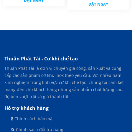
ĐẶT NGAY
ĐẶT NGAY
Thuận Phát Tài - Cơ khí chế tạo
Thuận Phát Tài là đơn vị chuyên gia công, sản xuất và cung
cấp các sản phẩm cơ khí, inox theo yêu cầu. Với nhiều năm
kinh nghiệm trong lĩnh vực cơ khí chế tạo, chúng tôi cam kết
mang đến cho khách hàng những sản phẩm chất lượng cao,
độ bền vượt trội và giá thành tốt.
Hỗ trợ khách hàng
🔒 Chính sách bảo mật
🔄 Chính sách đổi trả hàng