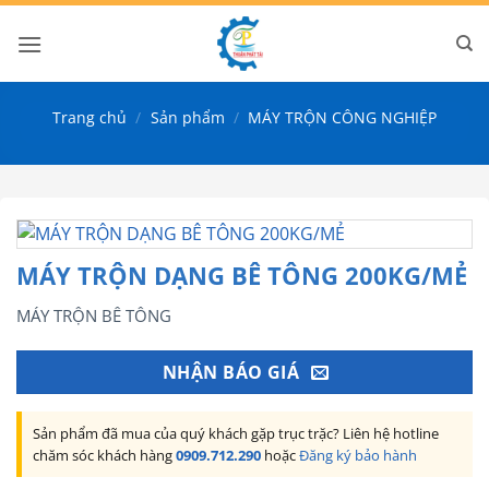
Bỏ
qua
nội
dung
Trang chủ
/
Sản phẩm
/
MÁY TRỘN CÔNG NGHIỆP
MÁY TRỘN DẠNG BÊ TÔNG 200KG/MẺ
MÁY TRỘN BÊ TÔNG
NHẬN BÁO GIÁ
Sản phẩm đã mua của quý khách gặp trục trặc? Liên hệ hotline
chăm sóc khách hàng
0909.712.290
hoặc
Đăng ký bảo hành