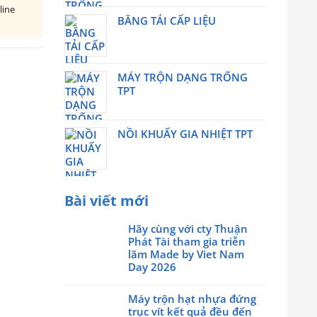
line
BĂNG TẢI CẤP LIỆU
h
MÁY TRỘN DẠNG TRỐNG
TPT
NỒI KHUẤY GIA NHIỆT TPT
Bài viết mới
Hãy cùng với cty Thuận
Phát Tài tham gia triễn
lãm Made by Viet Nam
Day 2026
Không
có
Máy trộn hạt nhựa đứng
bình
trục vít kết quả đều đến