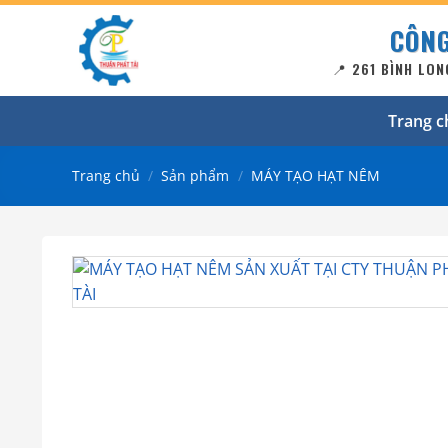
Bỏ
CÔNG
qua
nội
📍 261 BÌNH LON
dung
Trang c
Trang chủ
/
Sản phẩm
/
MÁY TẠO HẠT NÊM