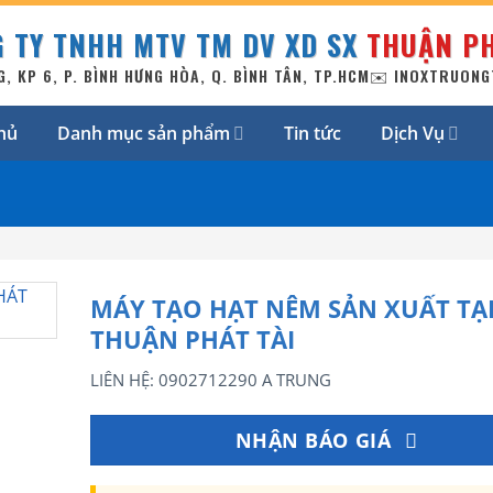
 TY TNHH MTV TM DV XD SX
THUẬN PH
G, KP 6, P. BÌNH HƯNG HÒA, Q. BÌNH TÂN, TP.HCM
✉️ INOXTRUON
hủ
Danh mục sản phẩm
Tin tức
Dịch Vụ
MÁY TẠO HẠT NÊM SẢN XUẤT TẠI
THUẬN PHÁT TÀI
LIÊN HỆ: 0902712290 A TRUNG
NHẬN BÁO GIÁ