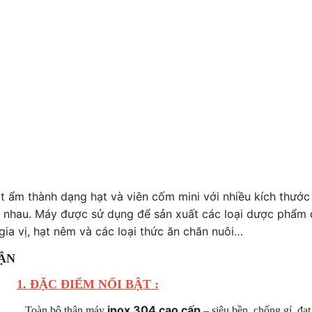
 ẩm thành dạng hạt và viên cốm mini với nhiều kích thước
c nhau. Máy được sử dụng để sản xuất các loại dược phẩm
ia vị, hạt nêm và các loại thức ăn chăn nuôi…
1. ĐẶC ĐIỂM NỔI BẬT :
inox 304 cao cấp
Toàn bộ thân máy
– siêu bền, chống gỉ, đạ