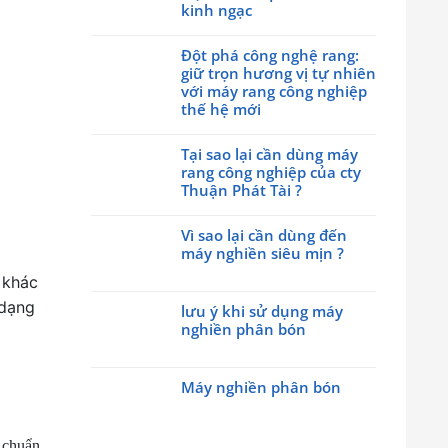
luận
kinh ngạc
ở
Không
Hãy
có
Đột phá công nghệ rang:
cùng
bình
giữ trọn hương vị tự nhiên
với
luận
với máy rang công nghiệp
cty
ở
thế hệ mới
Thuận
Máy
Phát
Không
trộn
Tài
có
Tại sao lại cần dùng máy
hạt
tham
bình
rang công nghiệp của cty
nhựa
gia
luận
Thuận Phát Tài ?
đứng
triễn
ở
trục
Không
lãm
Đột
vít
có
Vì sao lại cần dùng đến
Made
phá
kết
bình
máy nghiền siêu mịn ?
by
công
quả
luận
Viet
nghệ
Không
 khác
đều
ở
Nam
rang:
có
đến
Tại
 dạng
Day
giữ
lưu ý khi sử dụng máy
bình
kinh
sao
2026
trọn
nghiền phân bón
luận
ngạc
lại
hương
ở
Không
cần
vị
Vì
có
dùng
tự
sao
Máy nghiền phân bón
bình
máy
nhiên
lại
luận
rang
Không
với
cần
ở
công
có
máy
dùng
lưu
nghiệp
bình
t chuẩn