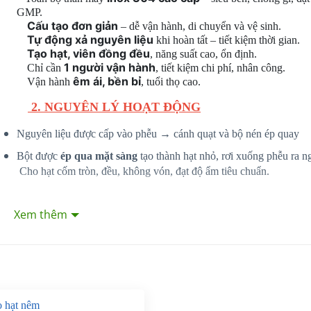
GMP.
Cấu tạo đơn giản
– dễ vận hành, di chuyển và vệ sinh.
Tự động xả nguyên liệu
khi hoàn tất – tiết kiệm thời gian.
Tạo hạt, viên đồng đều
, năng suất cao, ổn định.
1 người vận hành
Chỉ cần
, tiết kiệm chi phí, nhân công.
êm ái, bền bỉ
Vận hành
, tuổi thọ cao.
2. NGUYÊN LÝ HOẠT ĐỘNG
Nguyên liệu được cấp vào phễu → cánh quạt và bộ nén ép quay
Bột được
ép qua mặt sàng
tạo thành hạt nhỏ, rơi xuống phễu ra n
Cho hạt cốm tròn, đều, không vón, đạt độ ẩm tiêu chuẩn.
Xem thêm