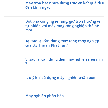
Máy trộn hạt nhựa đứng trục vít kết quả đều
bình
đến kinh ngạc
luận
ở
Không
Hãy
có
cùng
Đột phá công nghệ rang: giữ trọn hương vị
bình
với
tự nhiên với máy rang công nghiệp thế hệ
luận
cty
ở
mới
Thuận
Máy
Không
Phát
trộn
có
Tại sao lại cần dùng máy rang công nghiệp
Tài
hạt
bình
của cty Thuận Phát Tài ?
tham
nhựa
luận
gia
Không
đứng
ở
triễn
có
trục
Đột
Vì sao lại cần dùng đến máy nghiền siêu mịn
lãm
bình
vít
phá
?
Made
luận
kết
công
ở
by
quả
Không
nghệ
Tại
Viet
đều
có
rang:
sao
Nam
lưu ý khi sử dụng máy nghiền phân bón
đến
bình
giữ
lại
Day
kinh
luận
trọn
Không
cần
2026
ở
ngạc
hương
có
dùng
Vì
vị
bình
máy
sao
Máy nghiền phân bón
tự
luận
rang
lại
ở
nhiên
Không
công
cần
lưu
với
có
nghiệp
dùng