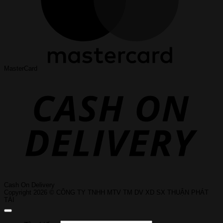
MasterCard
Cash On Delivery
Copyright 2026 © CÔNG TY TNHH MTV TM DV XD SX THUẬN PHÁT
TÀI