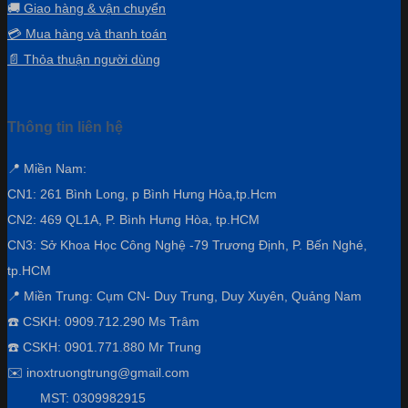
🚚 Giao hàng & vận chuyển
💳 Mua hàng và thanh toán
📄 Thỏa thuận người dùng
Thông tin liên hệ
📍 Miền Nam:
CN1: 261 Bình Long, p Bình Hưng Hòa,
tp.Hcm
CN2: 469 QL1A, P. Bình Hưng Hòa, tp.HCM
CN3:
Sở Khoa Học Công Nghệ -79 Trương Định, P. Bến Nghé,
tp.HCM
📍 Miền Trung: Cụm CN- Duy Trung, Duy Xuyên, Quảng Nam
☎️ CSKH: 0909.712.290 Ms Trâm
☎️ CSKH: 0901.771.880 Mr Trung
✉️ inoxtruongtrung@gmail.com
MST: 0309982915