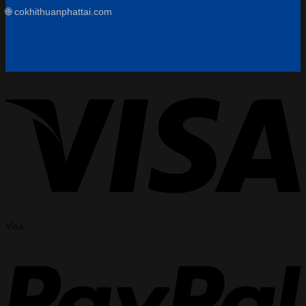
🌐 cokhithuanphattai.com
Visa