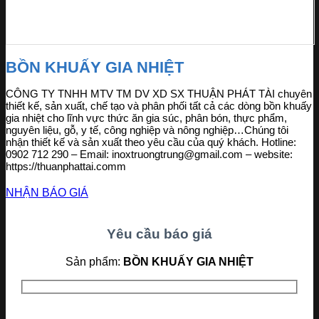
BỒN KHUẤY GIA NHIỆT
CÔNG TY TNHH MTV TM DV XD SX THUẬN PHÁT TÀI chuyên
thiết kế, sản xuất, chế tạo và phân phối tất cả các dòng bồn khuấy
gia nhiệt cho lĩnh vực thức ăn gia súc, phân bón, thực phẩm,
nguyên liệu, gỗ, y tế, công nghiệp và nông nghiệp…Chúng tôi
nhận thiết kế và sản xuất theo yêu cầu của quý khách. Hotline:
0902 712 290 – Email: inoxtruongtrung@gmail.com – website:
https://thuanphattai.comm
NHẬN BÁO GIÁ
Yêu cầu báo giá
Sản phẩm:
BỒN KHUẤY GIA NHIỆT