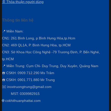
📄 Thỏa thuận người dùng
Thông tin liên hệ
📍 Miền Nam:
CN1: 261 Bình Long, p Bình Hưng Hòa,
tp.Hcm
CN2: 469 QL1A, P. Bình Hưng Hòa, tp.HCM
CN3:
Sở Khoa Học Công Nghệ -79 Trương Định, P. Bến Nghé,
tp.HCM
📍 Miền Trung: Cụm CN- Duy Trung, Duy Xuyên, Quảng Nam
☎️ CSKH: 0909.712.290 Ms Trâm
☎️ CSKH: 0901.771.880 Mr Trung
✉️ inoxtruongtrung@gmail.com
MST: 0309982915
🌐 cokhithuanphattai.com