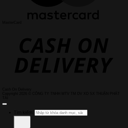
MasterCard
Cash On Delivery
Copyright 2026 © CÔNG TY TNHH MTV TM DV XD SX THUẬN PHÁT
TÀI
Tìm kiếm: