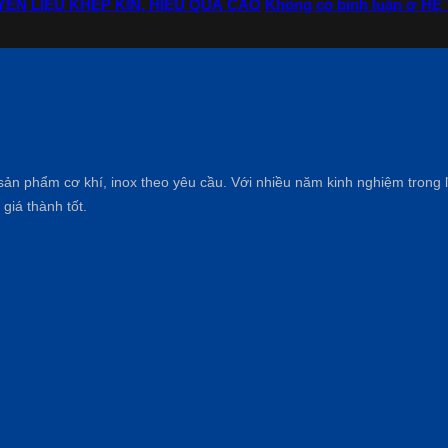
ÊN LIỆU KHÉP KÍN, HIỆU QUẢ CAO
Không có bình luận
ở HỆ 
sản phẩm cơ khí, inox theo yêu cầu. Với nhiều năm kinh nghiệm trong 
giá thành tốt.