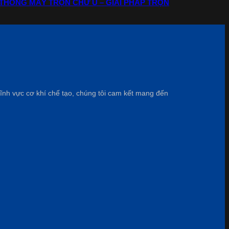
THỐNG MÁY TRỘN CHỮ U – GIẢI PHÁP TRỘN
lĩnh vực cơ khí chế tạo, chúng tôi cam kết mang đến