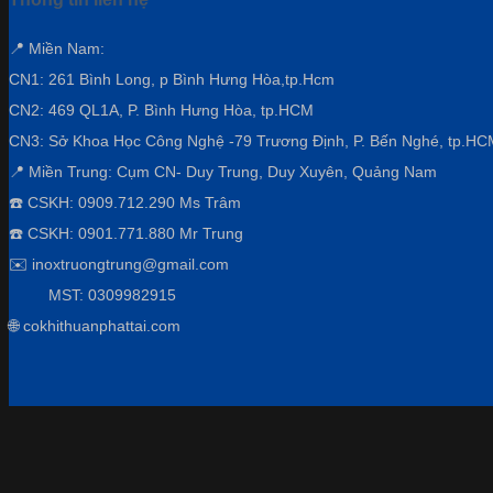
📍 Miền Nam:
CN1: 261 Bình Long, p Bình Hưng Hòa,
tp.Hcm
CN2: 469 QL1A, P. Bình Hưng Hòa, tp.HCM
CN3:
Sở Khoa Học Công Nghệ -79 Trương Định, P. Bến Nghé, tp.HC
📍 Miền Trung: Cụm CN- Duy Trung, Duy Xuyên, Quảng Nam
☎️ CSKH: 0909.712.290 Ms Trâm
☎️ CSKH: 0901.771.880 Mr Trung
✉️ inoxtruongtrung@gmail.com
MST: 0309982915
🌐 cokhithuanphattai.com