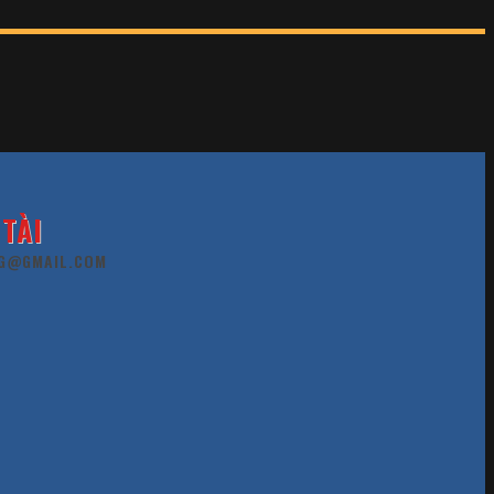
TÀI
G@GMAIL.COM