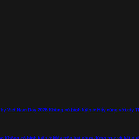
e by Viet Nam Day 2026
Không có bình luận
ở Hãy cùng với cty Th
ạc
Không có bình luận
ở Máy trộn hạt nhựa đứng trục vít kết qu