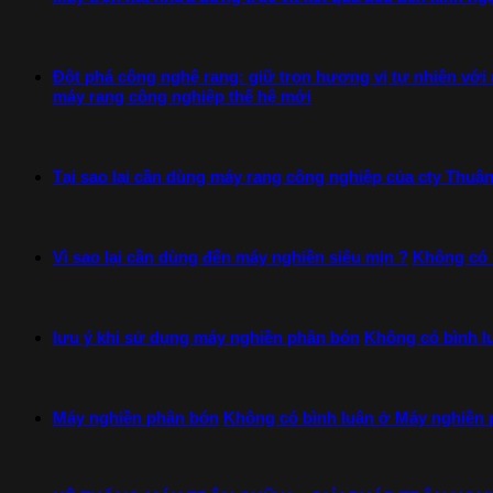
Đột phá công nghệ rang: giữ trọn hương vị tự nhiên với
máy rang công nghiệp thế hệ mới
Tại sao lại cần dùng máy rang công nghiệp của cty Thuận
Vì sao lại cần dùng đến máy nghiền siêu mịn ?
Không có 
lưu ý khi sử dụng máy nghiền phân bón
Không có bình l
Máy nghiền phân bón
Không có bình luận
ở Máy nghiền 