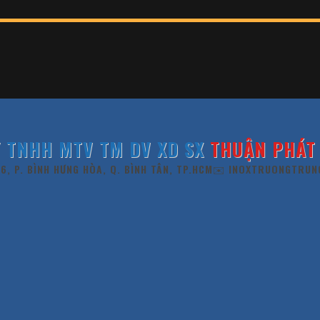
 TNHH MTV TM DV XD SX
THUẬN PHÁT 
 6, P. BÌNH HƯNG HÒA, Q. BÌNH TÂN, TP.HCM
✉️ INOXTRUONGTRUN