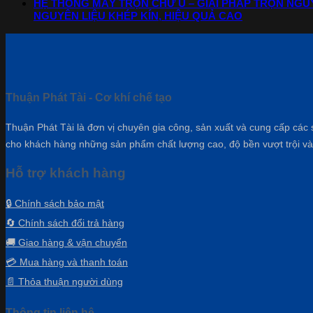
HỆ THỐNG MÁY TRỘN CHỮ U – GIẢI PHÁP TRỘN NGUY
NGUYÊN LIỆU KHÉP KÍN, HIỆU QUẢ CAO
Thuận Phát Tài - Cơ khí chế tạo
Thuận Phát Tài là đơn vị chuyên gia công, sản xuất và cung cấp các 
cho khách hàng những sản phẩm chất lượng cao, độ bền vượt trội và 
Hỗ trợ khách hàng
🔒 Chính sách bảo mật
🔄 Chính sách đổi trả hàng
🚚 Giao hàng & vận chuyển
💳 Mua hàng và thanh toán
📄 Thỏa thuận người dùng
Thông tin liên hệ