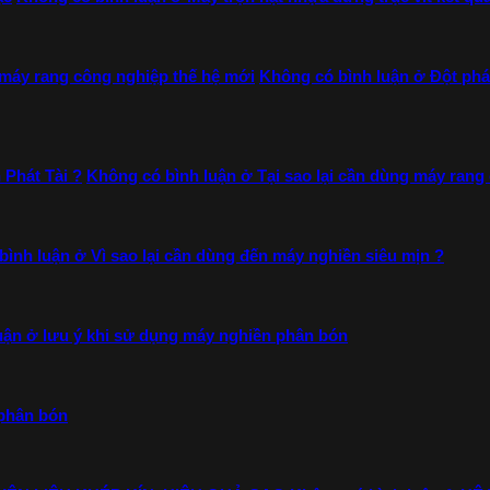
 máy rang công nghiệp thế hệ mới
Không có bình luận
ở Đột phá 
 Phát Tài ?
Không có bình luận
ở Tại sao lại cần dùng máy rang
bình luận
ở Vì sao lại cần dùng đến máy nghiền siêu mịn ?
uận
ở lưu ý khi sử dụng máy nghiền phân bón
phân bón