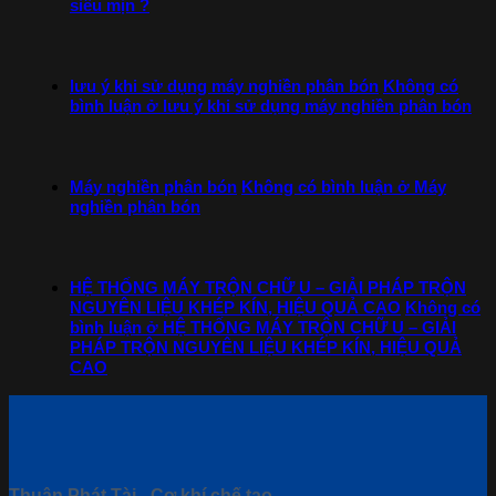
siêu mịn ?
lưu ý khi sử dụng máy nghiền phân bón
Không có
bình luận
ở lưu ý khi sử dụng máy nghiền phân bón
Máy nghiền phân bón
Không có bình luận
ở Máy
nghiền phân bón
HỆ THỐNG MÁY TRỘN CHỮ U – GIẢI PHÁP TRỘN
NGUYÊN LIỆU KHÉP KÍN, HIỆU QUẢ CAO
Không có
bình luận
ở HỆ THỐNG MÁY TRỘN CHỮ U – GIẢI
PHÁP TRỘN NGUYÊN LIỆU KHÉP KÍN, HIỆU QUẢ
CAO
Thuận Phát Tài - Cơ khí chế tạo