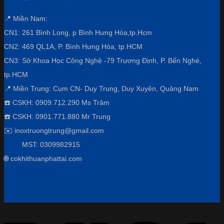
📍 Miền Nam:
CN1: 261 Bình Long, p Bình Hưng Hòa,
tp.Hcm
CN2: 469 QL1A, P. Bình Hưng Hòa, tp.HCM
CN3:
Sở Khoa Học Công Nghệ -79 Trương Định, P. Bến Nghé,
tp.HCM
📍 Miền Trung: Cụm CN- Duy Trung, Duy Xuyên, Quảng Nam
☎️ CSKH: 0909.712.290 Ms Trâm
☎️ CSKH: 0901.771.880 Mr Trung
✉️ inoxtruongtrung@gmail.com
MST: 0309982915
🌐 cokhithuanphattai.com