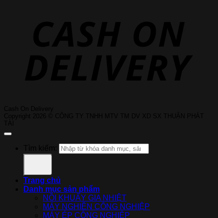
Cash On Delivery
Copyright 2026 © CÔNG TY TNHH MTV TM DV XD SX THUẬN PHÁT
TÀI
Tìm kiếm:
Trang chủ
Danh mục sản phẩm
NỒI KHUẤY GIA NHIỆT
MÁY NGHIỀN CÔNG NGHIỆP
MÁY ÉP CÔNG NGHIỆP