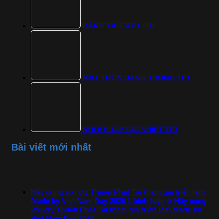
BĂNG TẢI CẤP LIỆU
MÁY TRỘN DẠNG TRỐNG TPT
NỒI KHUẤY GIA NHIỆT TPT
Bài viết mới nhất
Hãy cùng với cty Thuận Phát Tài tham gia triễn lãm
Made by Viet Nam Day 2026
1 bình luận
ở Hãy cùng
với cty Thuận Phát Tài tham gia triễn lãm Made by
Viet Nam Day 2026